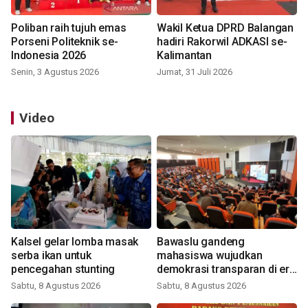
Poliban raih tujuh emas
Wakil Ketua DPRD Balangan
Porseni Politeknik se-
hadiri Rakorwil ADKASI se-
Indonesia 2026
Kalimantan
Senin, 3 Agustus 2026
Jumat, 31 Juli 2026
Video
Kalsel gelar lomba masak
Bawaslu gandeng
serba ikan untuk
mahasiswa wujudkan
pencegahan stunting
demokrasi transparan di era
digital
Sabtu, 8 Agustus 2026
Sabtu, 8 Agustus 2026