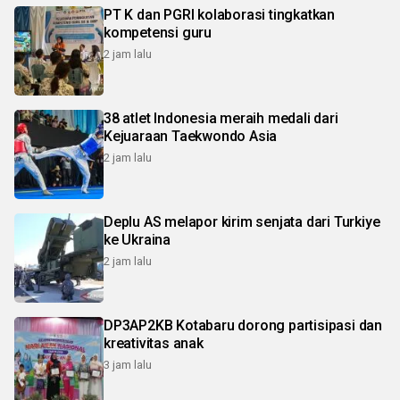
PT K dan PGRI kolaborasi tingkatkan
kompetensi guru
2 jam lalu
38 atlet Indonesia meraih medali dari
Kejuaraan Taekwondo Asia
2 jam lalu
Deplu AS melapor kirim senjata dari Turkiye
ke Ukraina
2 jam lalu
DP3AP2KB Kotabaru dorong partisipasi dan
kreativitas anak
3 jam lalu