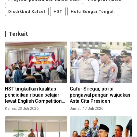
Disdikbud Kalsel
HST
Hulu Sungai Tengah
Terkait
HST tingkatkan kualitas
Gafur Siregar, polisi
pendidikan ribuan pelajar
pengawal pangan wujudkan
lewat English Competition
Asta Cita Presiden
2026
Kamis, 23 Juli 2026
Jumat, 17 Juli 2026
S