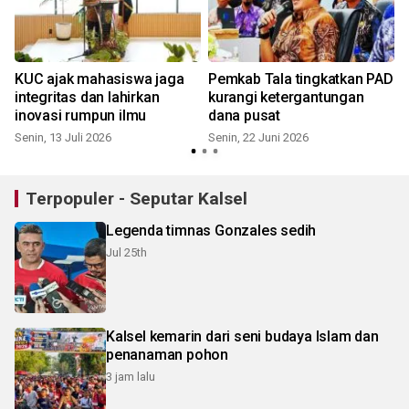
KUC ajak mahasiswa jaga
Pemkab Tala tingkatkan PAD
integritas dan lahirkan
kurangi ketergantungan
inovasi rumpun ilmu
dana pusat
Senin, 13 Juli 2026
Senin, 22 Juni 2026
S
Terpopuler - Seputar Kalsel
Legenda timnas Gonzales sedih
Jul 25th
Kalsel kemarin dari seni budaya Islam dan
penanaman pohon
3 jam lalu