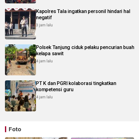
Kapolres Tala ingatkan personil hindari hal
negatif
3 jam lalu
Polsek Tanjung ciduk pelaku pencurian buah
kelapa sawit
4 jam lalu
PT K dan PGRI kolaborasi tingkatkan
kompetensi guru
4 jam lalu
Foto