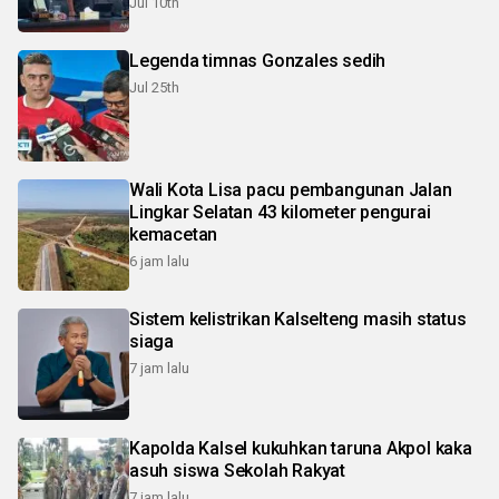
Jul 10th
Legenda timnas Gonzales sedih
Jul 25th
Wali Kota Lisa pacu pembangunan Jalan
Lingkar Selatan 43 kilometer pengurai
kemacetan
6 jam lalu
Sistem kelistrikan Kalselteng masih status
siaga
7 jam lalu
Kapolda Kalsel kukuhkan taruna Akpol kaka
asuh siswa Sekolah Rakyat
7 jam lalu