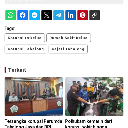
Tags:
Korupsi rs kelua
Rumah Sakit Kelua
Korupsi Tabalong
Kejari Tabalong
Terkait
i
Tersangka korupsi Perumda
Polhukam kemarin dari
Tabalong Jaya dan BRI
korupsi pokir hingga