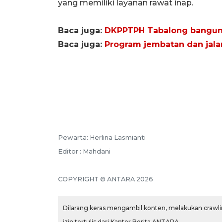
yang memiliki layanan rawat inap.
Baca juga:
DKPPTPH Tabalong bangun
Baca juga:
Program jembatan dan jala
Pewarta: Herlina Lasmianti
Editor : Mahdani
COPYRIGHT © ANTARA 2026
Dilarang keras mengambil konten, melakukan crawlin
izin tertulis dari Kantor Berita ANTARA.