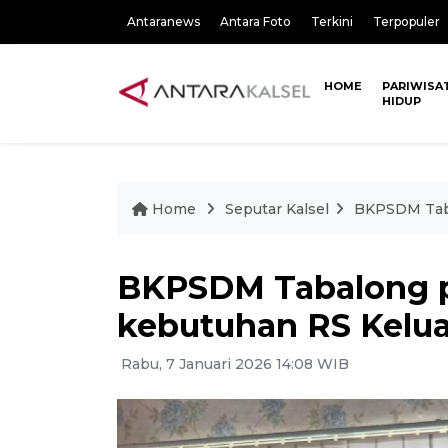
Antaranews
Antara Foto
Terkini
Terpopuler
HOME
PARIWISA
HIDUP
Home
Seputar Kalsel
BKPSDM Taba
BKPSDM Tabalong p
kebutuhan RS Kelu
Rabu, 7 Januari 2026 14:08 WIB