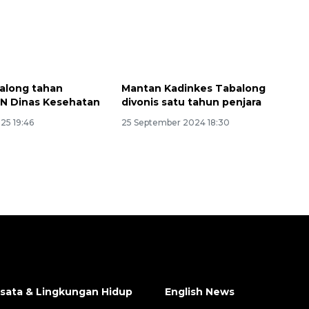
balong tahan
Mantan Kadinkes Tabalong
N Dinas Kesehatan
divonis satu tahun penjara
025 19:46
25 September 2024 18:30
isata & Lingkungan Hidup
English News