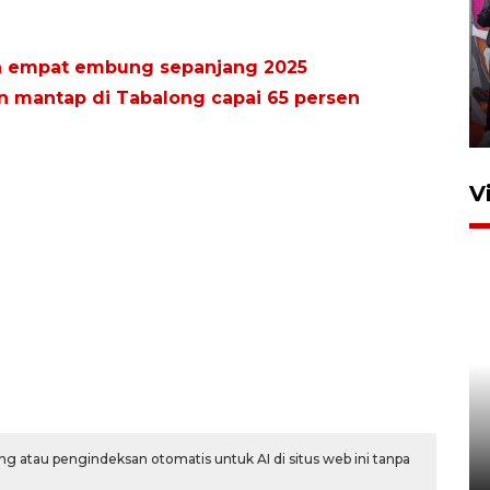
Ketua DPRD Syahrial hadiri
pembukaan Turnamen Sepak
 empat embung sepanjang 2025
Bola Usia Dini
n mantap di Tabalong capai 65 persen
23 Juli 2026 21:36
V
Feature - Kalsel Merangkul
Anak Putus Sekolah Lewat
Pendidikan Kesetaraan
Bagian 1
g atau pengindeksan otomatis untuk AI di situs web ini tanpa
30 Juli 2026 17:51