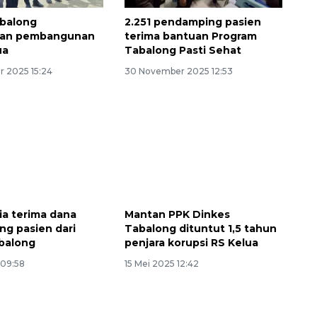
abalong
2.251 pendamping pasien
an pembangunan
terima bantuan Program
ua
Tabalong Pasti Sehat
 2025 15:24
30 November 2025 12:53
Ekspedisi Rupiah Berdaulat
2026 sambangi Papua
2026-08-06 13:15:00
ia terima dana
Mantan PPK Dinkes
g pasien dari
Tabalong dituntut 1,5 tahun
balong
penjara korupsi RS Kelua
 09:58
15 Mei 2025 12:42