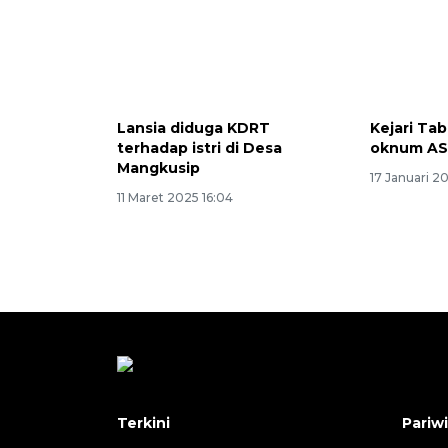
Lansia diduga KDRT
Kejari Ta
terhadap istri di Desa
oknum AS
Mangkusip
17 Januari 2
11 Maret 2025 16:04
Terkini
Pariw