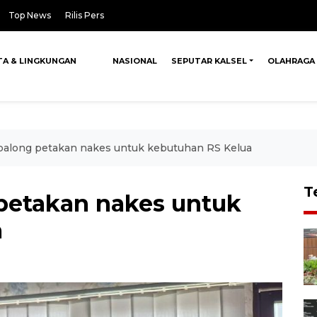
Top News
Rilis Pers
TA & LINGKUNGAN
NASIONAL
SEPUTAR KALSEL
OLAHRAGA
long petakan nakes untuk kebutuhan RS Kelua
T
etakan nakes untuk
a