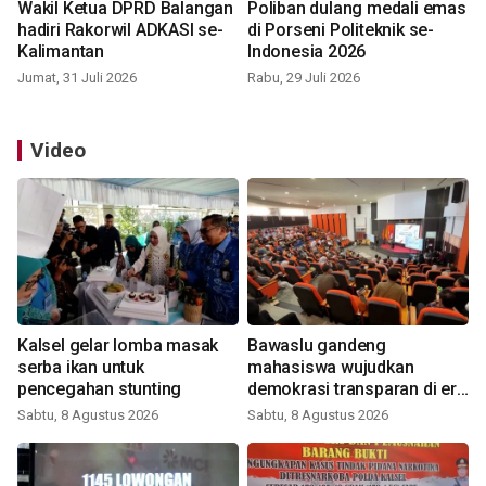
Wakil Ketua DPRD Balangan
Poliban dulang medali emas
hadiri Rakorwil ADKASI se-
di Porseni Politeknik se-
Kalimantan
Indonesia 2026
Jumat, 31 Juli 2026
Rabu, 29 Juli 2026
Video
Kalsel gelar lomba masak
Bawaslu gandeng
serba ikan untuk
mahasiswa wujudkan
pencegahan stunting
demokrasi transparan di era
digital
Sabtu, 8 Agustus 2026
Sabtu, 8 Agustus 2026