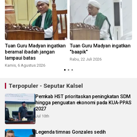
Tuan Guru Madyan ingatkan
Tuan Guru Madyan ingatkan
beramal ibadah jangan
"baapik"
lampaui batas
Rabu, 22 Juli 2026
Kamis, 6 Agustus 2026
J
Terpopuler - Seputar Kalsel
Pemkab HST prioritaskan peningkatan SDM
hingga penguatan ekonomi pada KUA-PPAS
2027
Jul 10th
Legenda timnas Gonzales sedih