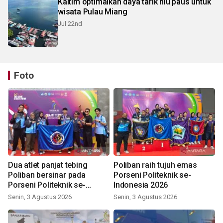
Kaltim optimalkan daya tarik hiu paus untuk
wisata Pulau Miang
Jul 22nd
Foto
Dua atlet panjat tebing
Poliban raih tujuh emas
Poliban bersinar pada
Porseni Politeknik se-
Porseni Politeknik se-
Indonesia 2026
Indonesia 2026
Senin, 3 Agustus 2026
Senin, 3 Agustus 2026