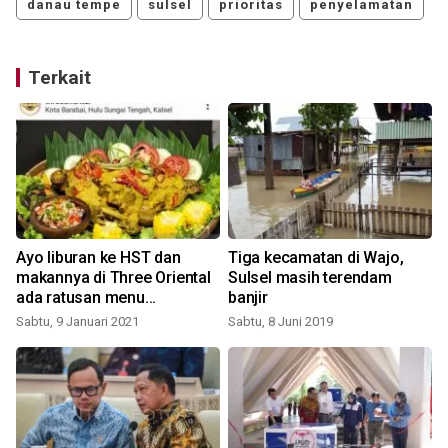
danau tempe
sulsel
prioritas
penyelamatan
Terkait
Ayo liburan ke HST dan
Tiga kecamatan di Wajo,
makannya di Three Oriental
Sulsel masih terendam
ada ratusan menu
banjir
Nusantara
Sabtu, 9 Januari 2021
Sabtu, 8 Juni 2019
J