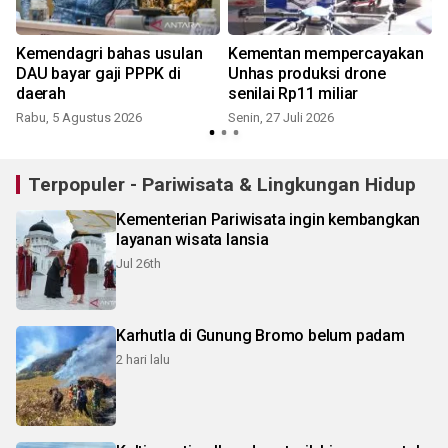
i
Kemendagri bahas usulan
Kementan mempercayakan
DAU bayar gaji PPPK di
Unhas produksi drone
daerah
senilai Rp11 miliar
Rabu, 5 Agustus 2026
Senin, 27 Juli 2026
J
Terpopuler - Pariwisata & Lingkungan Hidup
Kementerian Pariwisata ingin kembangkan
layanan wisata lansia
Jul 26th
Karhutla di Gunung Bromo belum padam
2 hari lalu