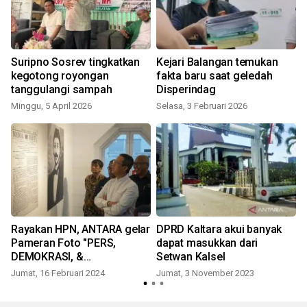
o
Suripno Sosrev tingkatkan
Kejari Balangan temukan
kegotong royongan
fakta baru saat geledah
tanggulangi sampah
Disperindag
Minggu, 5 April 2026
Selasa, 3 Februari 2026
Rayakan HPN, ANTARA gelar
DPRD Kaltara akui banyak
Pameran Foto "PERS,
dapat masukkan dari
DEMOKRASI, &
Setwan Kalsel
PEMBANGUNAN"
Jumat, 16 Februari 2024
Jumat, 3 November 2023
S