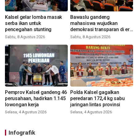
Kalsel gelar lomba masak
Bawaslu gandeng
serba ikan untuk
mahasiswa wujudkan
pencegahan stunting
demokrasi transparan di era
digital
Sabtu, 8 Agustus 2026
Sabtu, 8 Agustus 2026
Pemprov Kalsel gandeng 46
Polda Kalsel gagalkan
perusahaan, hadirkan 1.145
peredaran 172,4 kg sabu
lowongan kerja
jaringan lintas provinsi
Selasa, 4 Agustus 2026
Selasa, 4 Agustus 2026
Infografik