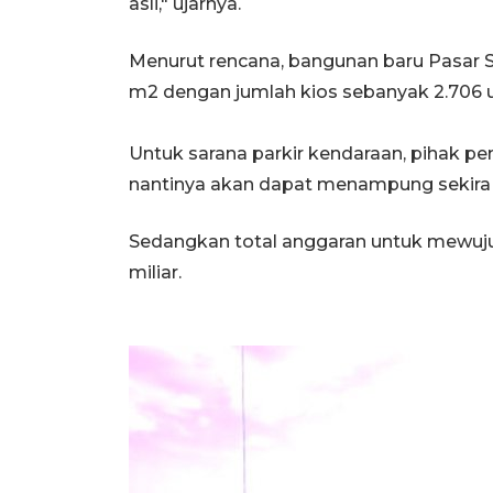
asli," ujarnya.
Menurut rencana, bangunan baru Pasar S
m2 dengan jumlah kios sebanyak 2.706 u
Untuk sarana parkir kendaraan, pihak
nantinya akan dapat menampung sekira 4
Sedangkan total anggaran untuk mewuju
miliar.