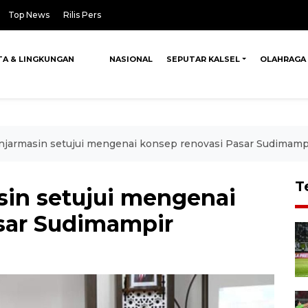
Top News
Rilis Pers
TA & LINGKUNGAN
NASIONAL
SEPUTAR KALSEL
OLAHRAGA
njarmasin setujui mengenai konsep renovasi Pasar Sudimamp
T
sin setujui mengenai
sar Sudimampir