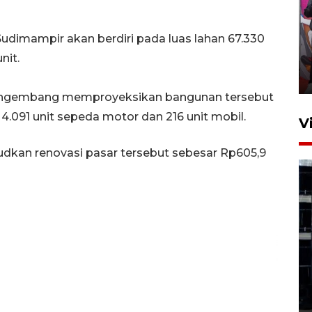
Ketua DPRD Syahrial hadiri
udimampir akan berdiri pada luas lahan 67.330
pembukaan Turnamen Sepak
Bola Usia Dini
nit.
23 Juli 2026 21:36
 pengembang memproyeksikan bangunan tersebut
.091 unit sepeda motor dan 216 unit mobil.
V
dkan renovasi pasar tersebut sebesar Rp605,9
Feature - Kalsel Merangkul
Anak Putus Sekolah Lewat
Pendidikan Kesetaraan
Bagian 1
30 Juli 2026 17:51