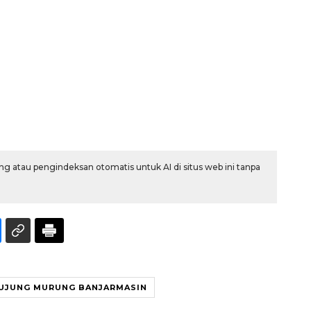
Sinyal positif perekonomian
g atau pengindeksan otomatis untuk AI di situs web ini tanpa
Indonesia
2026-08-05 15:00:00
 UJUNG MURUNG BANJARMASIN