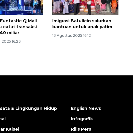
Funtastic Q Mall
Imigrasi Batulicin salurkan
u catat transaksi
bantuan untuk anak yatim
40 miliar
13 Agustus 2025 16:12
 2025 16:23
isata & Lingkungan Hidup
English News
nal
Infografik
ar Kalsel
Rilis Pers