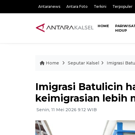
Antaranews
Antara Foto
Terkini
Terpopuler
HOME
PARIWISA
HIDUP
Home
Seputar Kalsel
Imigrasi Bat
Imigrasi Batulicin h
keimigrasian lebih
Senin, 11 Mei 2026 9:12 WIB