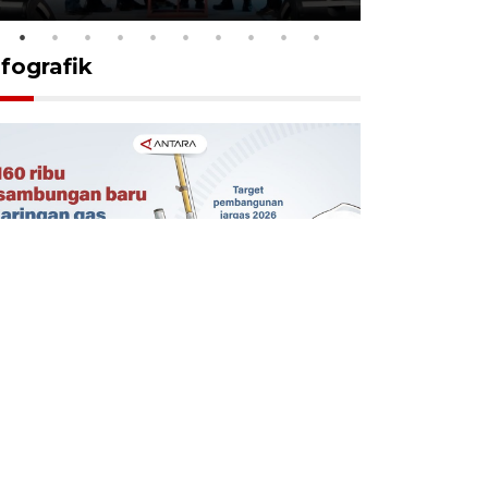
nfografik