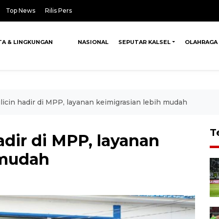
Top News
Rilis Pers
TA & LINGKUNGAN
NASIONAL
SEPUTAR KALSEL
OLAHRAGA
ulicin hadir di MPP, layanan keimigrasian lebih mudah
T
adir di MPP, layanan
 mudah