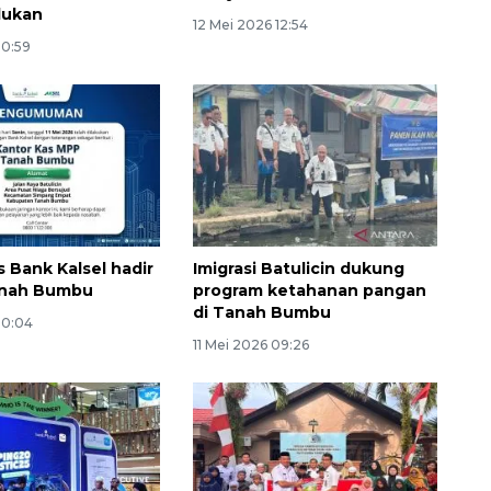
dukan
12 Mei 2026 12:54
10:59
Ekonomi triwulan II-2026
s Bank Kalsel hadir
Imigrasi Batulicin dukung
tumbuh 5,29 persen
anah Bumbu
program ketahanan pangan
2026-08-06 18:45:00
di Tanah Bumbu
20:04
11 Mei 2026 09:26