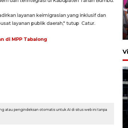
rn dan terintegrasi di Kabupaten Tanah Bumbu.
Ketua DPRD Syahrial hadiri
rkan layanan keimigrasian yang inklusif dan
pembukaan Turnamen Sepak
sat layanan publik daerah," tutup Catur.
Bola Usia Dini
23 Juli 2026 21:36
nan di MPP Tabalong
V
Feature - Kalsel Merangkul
Anak Putus Sekolah Lewat
g atau pengindeksan otomatis untuk AI di situs web ini tanpa
Pendidikan Kesetaraan
Bagian 1
30 Juli 2026 17:51