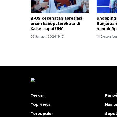
BPJS Kesehatan apresiasi
Shopping 
enam kabupaten/kota di
Banjarbar
Kalsel capai UHC
hampir Rp
26 Januari 2026 19:17
14 Desember
Terkini
Pariw
Top News
Nasio
Terpopuler
Seput