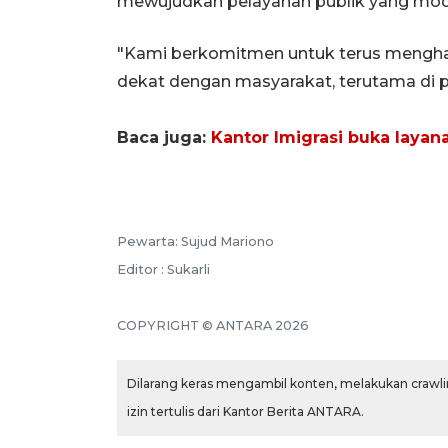
mewujudkan pelayanan publik yang mode
"Kami berkomitmen untuk terus menghadi
dekat dengan masyarakat, terutama di pu
Baca juga:
Kantor Imigrasi buka laya
Pewarta: Sujud Mariono
Editor : Sukarli
COPYRIGHT © ANTARA 2026
Dilarang keras mengambil konten, melakukan crawlin
izin tertulis dari Kantor Berita ANTARA.