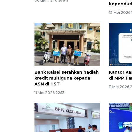
25 Mei 2026 09:50
kependu
13 Mei 2026 
Bank Kalsel serahkan hadiah
Kantor Ka
kredit multiguna kepada
di MPP T
ASN di HST
11 Mei 2026 
11 Mei 2026 22:13