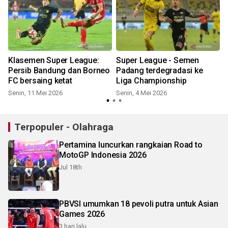
Klasemen Super League:
Super League - Semen
Persib Bandung dan Borneo
Padang terdegradasi ke
FC bersaing ketat
Liga Championship
Senin, 11 Mei 2026
Senin, 4 Mei 2026
R
Terpopuler - Olahraga
Pertamina luncurkan rangkaian Road to
MotoGP Indonesia 2026
Jul 18th
PBVSI umumkan 18 pevoli putra untuk Asian
Games 2026
3 hari lalu