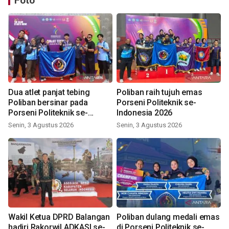
Foto
Dua atlet panjat tebing
Poliban raih tujuh emas
Poliban bersinar pada
Porseni Politeknik se-
Porseni Politeknik se-
Indonesia 2026
Indonesia 2026
Senin, 3 Agustus 2026
Senin, 3 Agustus 2026
Wakil Ketua DPRD Balangan
Poliban dulang medali emas
hadiri Rakorwil ADKASI se-
di Porseni Politeknik se-