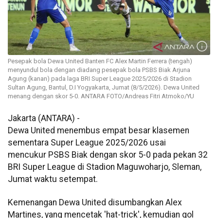
Pesepak bola Dewa United Banten FC Alex Martin Ferrera (tengah)
menyundul bola dengan diadang pesepak bola PSBS Biak Arjuna
Agung (kanan) pada laga BRI Super League 2025/2026 di Stadion
Sultan Agung, Bantul, D.I Yogyakarta, Jumat (8/5/2026). Dewa United
menang dengan skor 5-0. ANTARA FOTO/Andreas Fitri Atmoko/YU
Jakarta (ANTARA) -
Dewa United menembus empat besar klasemen
sementara Super League 2025/2026 usai
mencukur PSBS Biak dengan skor 5-0 pada pekan 32
BRI Super League di Stadion Maguwoharjo, Sleman,
Jumat waktu setempat.
Kemenangan Dewa United disumbangkan Alex
Martines, yang mencetak 'hat-trick', kemudian gol