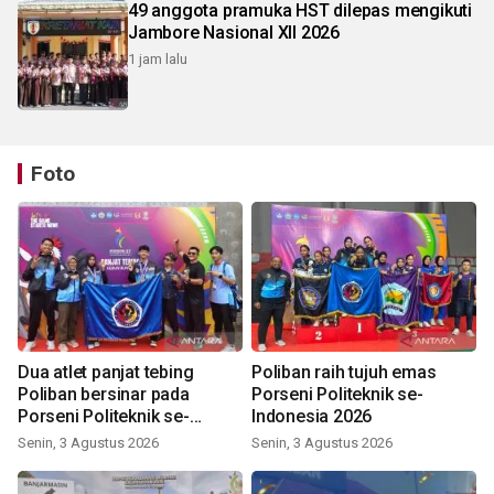
49 anggota pramuka HST dilepas mengikuti
Jambore Nasional XII 2026
1 jam lalu
Foto
Dua atlet panjat tebing
Poliban raih tujuh emas
Poliban bersinar pada
Porseni Politeknik se-
Porseni Politeknik se-
Indonesia 2026
Indonesia 2026
Senin, 3 Agustus 2026
Senin, 3 Agustus 2026