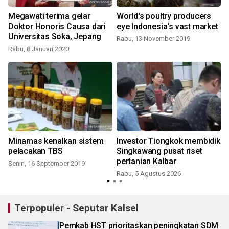
Megawati terima gelar
World's poultry producers
a
Doktor Honoris Causa dari
eye Indonesia's vast market
a
Universitas Soka, Jepang
Rabu, 13 November 2019
Rabu, 8 Januari 2020
h
Minamas kenalkan sistem
Investor Tiongkok membidik
pelacakan TBS
Singkawang pusat riset
pertanian Kalbar
Senin, 16 September 2019
Rabu, 5 Agustus 2026
R
Terpopuler - Seputar Kalsel
Pemkab HST prioritaskan peningkatan SDM