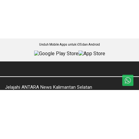
Unduh Mobile Apps untuk iOS dan Android
Jelajahi ANTARA News Kalimantan Selatan
Pariwisata & Lingkungan Hidup
Foto
Nasional
Video
Seputar Kalsel
Ketentuan Penggunaan
Olahraga
Kebijakan Privasi
Pendidikan
Pedoman Media Siber
English News
Tentang Kami