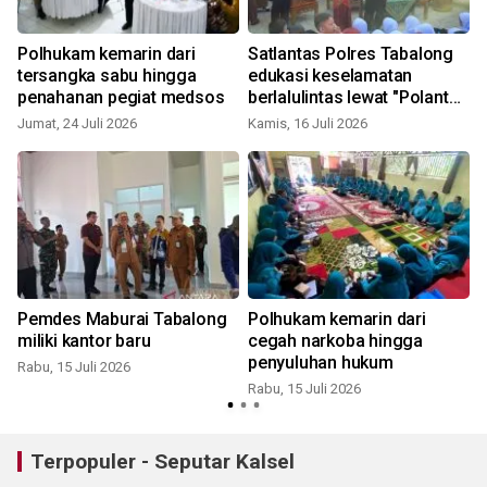
Polhukam kemarin dari
Satlantas Polres Tabalong
tersangka sabu hingga
edukasi keselamatan
penahanan pegiat medsos
berlalulintas lewat "Polantas
Karib"
Jumat, 24 Juli 2026
Kamis, 16 Juli 2026
S
n
Pemdes Maburai Tabalong
Polhukam kemarin dari
miliki kantor baru
cegah narkoba hingga
penyuluhan hukum
Rabu, 15 Juli 2026
Rabu, 15 Juli 2026
S
Terpopuler - Seputar Kalsel