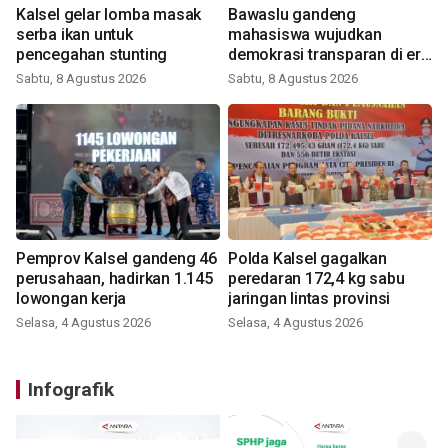
Kalsel gelar lomba masak
Bawaslu gandeng
serba ikan untuk
mahasiswa wujudkan
pencegahan stunting
demokrasi transparan di era
digital
Sabtu, 8 Agustus 2026
Sabtu, 8 Agustus 2026
Pemprov Kalsel gandeng 46
Polda Kalsel gagalkan
perusahaan, hadirkan 1.145
peredaran 172,4 kg sabu
lowongan kerja
jaringan lintas provinsi
Selasa, 4 Agustus 2026
Selasa, 4 Agustus 2026
Infografik