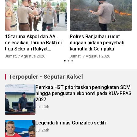
15 taruna Akpol dan AAL
Polres Banjarbaru usut
selesaikan Taruna Bakti di
dugaan pidana penyebab
tiga Sekolah Rakyat
karhutla di Cempaka
Banjarbaru
Jumat, 7 Agustus 2026
Jumat, 7 Agustus 2026
Terpopuler - Seputar Kalsel
Pemkab HST prioritaskan peningkatan SDM
hingga penguatan ekonomi pada KUA-PPAS
2027
Jul 10th
Legenda timnas Gonzales sedih
Jul 25th