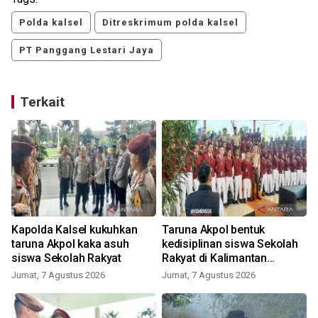
Polda kalsel
Ditreskrimum polda kalsel
PT Panggang Lestari Jaya
Terkait
Kapolda Kalsel kukuhkan
Taruna Akpol bentuk
taruna Akpol kaka asuh
kedisiplinan siswa Sekolah
siswa Sekolah Rakyat
Rakyat di Kalimantan
Selatan
Jumat, 7 Agustus 2026
Jumat, 7 Agustus 2026