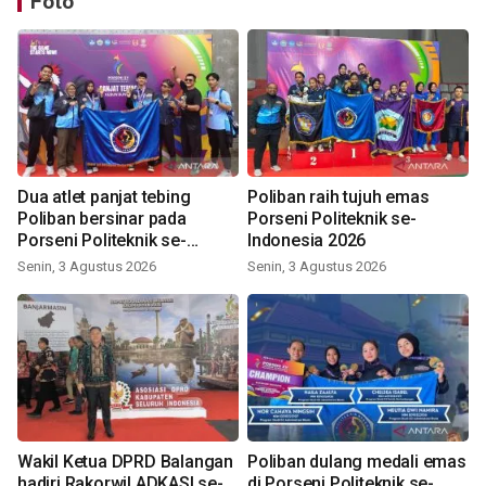
Foto
Dua atlet panjat tebing
Poliban raih tujuh emas
Poliban bersinar pada
Porseni Politeknik se-
Porseni Politeknik se-
Indonesia 2026
Indonesia 2026
Senin, 3 Agustus 2026
Senin, 3 Agustus 2026
Wakil Ketua DPRD Balangan
Poliban dulang medali emas
hadiri Rakorwil ADKASI se-
di Porseni Politeknik se-