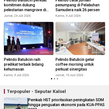
Pelindo Batulicin perkuat
Pelindo catat jumlah
komitmen dukung
penumpang di Pelabuhan
pelestarian mangrove di
Samudera naik 26 persen
wilayah pesisir
Jumat, 24 Juli 2026
Kamis, 9 Juli 2026
S
Pelindo Batulicin raih
Pelindo Batulicin gelar
predikat terbaik bidang
coffee morning untuk
kehumasan
perkuat sinergitas
Kamis, 9 Juli 2026
Jumat, 19 Juni 2026
S
Terpopuler - Seputar Kalsel
Pemkab HST prioritaskan peningkatan SDM
hingga penguatan ekonomi pada KUA-PPAS