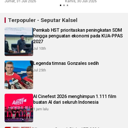
Jumat, 31 Juli 2026
Kamis, 30 Juli 2026
J
Terpopuler - Seputar Kalsel
Pemkab HST prioritaskan peningkatan SDM
hingga penguatan ekonomi pada KUA-PPAS
2027
Jul 10th
Legenda timnas Gonzales sedih
Jul 25th
AI Cinefest 2026 menghimpun 1.111 film
buatan AI dari seluruh Indonesia
1 jam lalu