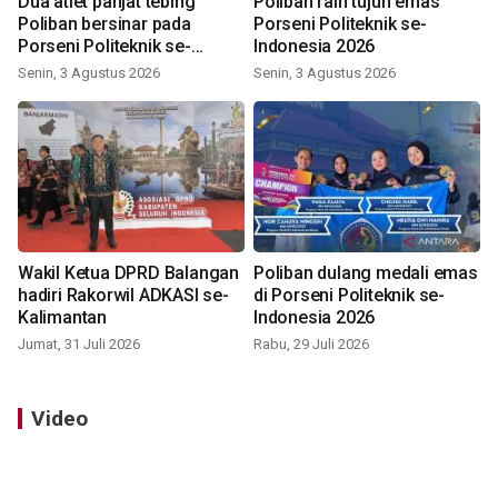
Dua atlet panjat tebing
Poliban raih tujuh emas
Poliban bersinar pada
Porseni Politeknik se-
Porseni Politeknik se-
Indonesia 2026
Indonesia 2026
Senin, 3 Agustus 2026
Senin, 3 Agustus 2026
Wakil Ketua DPRD Balangan
Poliban dulang medali emas
hadiri Rakorwil ADKASI se-
di Porseni Politeknik se-
Kalimantan
Indonesia 2026
Jumat, 31 Juli 2026
Rabu, 29 Juli 2026
Video