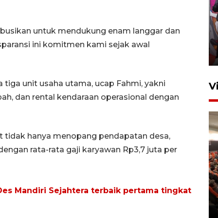
Ketua DPRD Syahrial hadiri
pembukaan Turnamen Sepak
tribusikan untuk mendukung enam langgar dan
Bola Usia Dini
nsparansi ini komitmen kami sejak awal
23 Juli 2026 21:36
tiga unit usaha utama, ucap Fahmi, yakni
V
pah, dan rental kendaraan operasional dengan
ut tidak hanya menopang pendapatan desa,
dengan rata-rata gaji karyawan Rp3,7 juta per
Feature - Kalsel Merangkul
Anak Putus Sekolah Lewat
Pendidikan Kesetaraan
s Mandiri Sejahtera terbaik pertama tingkat
Bagian 2
30 Juli 2026 17:53