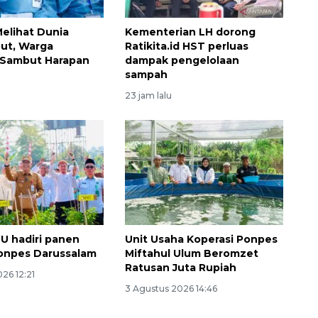
Melihat Dunia
Kementerian LH dorong
ut, Warga
Ratikita.id HST perluas
 Sambut Harapan
dampak pengelolaan
sampah
23 jam lalu
U hadiri panen
Unit Usaha Koperasi Ponpes
Ponpes Darussalam
Miftahul Ulum Beromzet
Ratusan Juta Rupiah
26 12:21
3 Agustus 2026 14:46