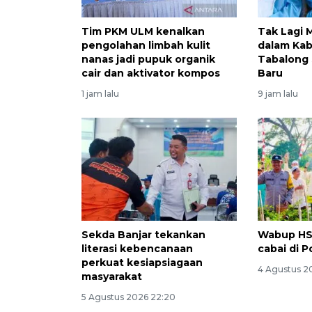
Tim PKM ULM kenalkan
Tak Lagi 
pengolahan limbah kulit
dalam Kab
nanas jadi pupuk organik
Tabalong
cair dan aktivator kompos
Baru
1 jam lalu
9 jam lalu
Sekda Banjar tekankan
Wabup HS
literasi kebencanaan
cabai di 
perkuat kesiapsiagaan
4 Agustus 20
masyarakat
5 Agustus 2026 22:20