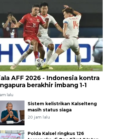
iala AFF 2026 - Indonesia kontra
ingapura berakhir imbang 1-1
jam lalu
Sistem kelistrikan Kalselteng
masih status siaga
20 jam lalu
Polda Kalsel ringkus 126