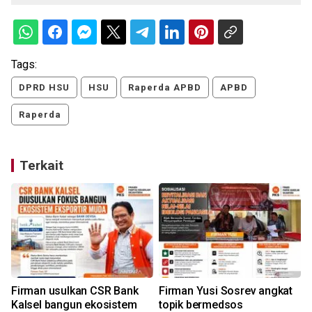
Tags:
DPRD HSU
HSU
Raperda APBD
APBD
Raperda
Terkait
Firman usulkan CSR Bank
Firman Yusi Sosrev angkat
Kalsel bangun ekosistem
topik bermedsos
R