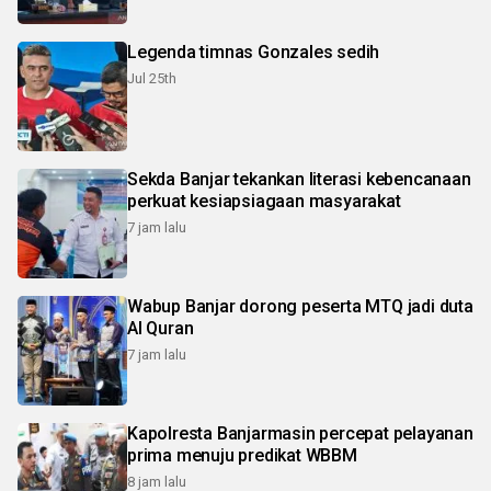
Legenda timnas Gonzales sedih
Jul 25th
Sekda Banjar tekankan literasi kebencanaan
perkuat kesiapsiagaan masyarakat
7 jam lalu
Wabup Banjar dorong peserta MTQ jadi duta
Al Quran
7 jam lalu
Kapolresta Banjarmasin percepat pelayanan
prima menuju predikat WBBM
8 jam lalu