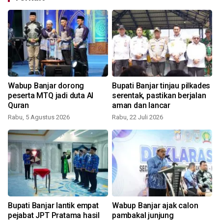
Wabup Banjar dorong
Bupati Banjar tinjau pilkades
peserta MTQ jadi duta Al
serentak, pastikan berjalan
Quran
aman dan lancar
Rabu, 5 Agustus 2026
Rabu, 22 Juli 2026
K
Bupati Banjar lantik empat
Wabup Banjar ajak calon
pejabat JPT Pratama hasil
pambakal junjung