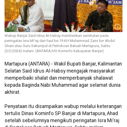
Wabup Banjar Said Idrus Al-Habsy memberikan sambutan pada
peringatan Isra Mi'raj dan haul ke-19 KH Muhammad Zaini bin Abdul
Ghani atau Guru Sekumpul di Pertokoan Batuah Martapura, Sabtu
(3/2/2024) malam. (ANTARA/HO-Kominfo Kabupaten Banjar)
Martapura (ANTARA) - Wakil Bupati Banjar, Kalimantan
Selatan Said Idrus Al-Habsy mengajak masyarakat
memperbaiki shalat dan memperbanyak shalawat
kepada Baginda Nabi Muhammad agar selamat dunia
akhirat.
Penyataan itu disampaikan wabup melalui keterangan
tertulis Dinas Kominfo SP Banjar di Martapura, Ahad
setelah sebelumnya mengikuti peringatan Isra Mi'raj