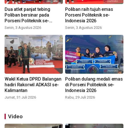
Dua atlet panjat tebing
Poliban raih tujuh emas
Poliban bersinar pada
Porseni Politeknik se-
Porseni Politeknik se-
Indonesia 2026
Indonesia 2026
Senin, 3 Agustus 2026
Senin, 3 Agustus 2026
Wakil Ketua DPRD Balangan
Poliban dulang medali emas
hadiri Rakorwil ADKASI se-
di Porseni Politeknik se-
Kalimantan
Indonesia 2026
Jumat, 31 Juli 2026
Rabu, 29 Juli 2026
Video