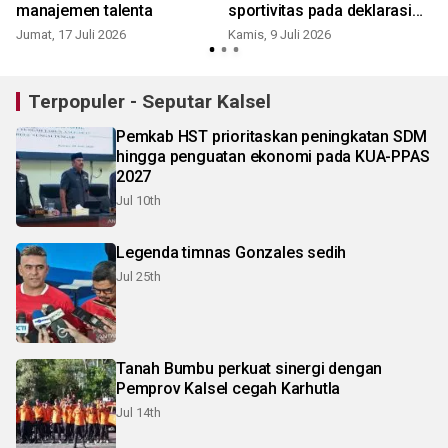
manajemen talenta
sportivitas pada deklarasi
damai Pilkades
Jumat, 17 Juli 2026
Kamis, 9 Juli 2026
S
Terpopuler - Seputar Kalsel
Pemkab HST prioritaskan peningkatan SDM
hingga penguatan ekonomi pada KUA-PPAS
2027
Jul 10th
Legenda timnas Gonzales sedih
Jul 25th
Tanah Bumbu perkuat sinergi dengan
Pemprov Kalsel cegah Karhutla
Jul 14th