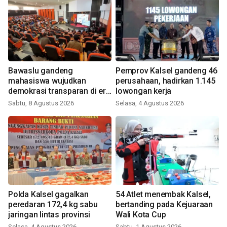
Bawaslu gandeng
Pemprov Kalsel gandeng 46
mahasiswa wujudkan
perusahaan, hadirkan 1.145
demokrasi transparan di era
lowongan kerja
digital
Sabtu, 8 Agustus 2026
Selasa, 4 Agustus 2026
Polda Kalsel gagalkan
54 Atlet menembak Kalsel,
peredaran 172,4 kg sabu
bertanding pada Kejuaraan
jaringan lintas provinsi
Wali Kota Cup
Selasa, 4 Agustus 2026
Sabtu, 1 Agustus 2026