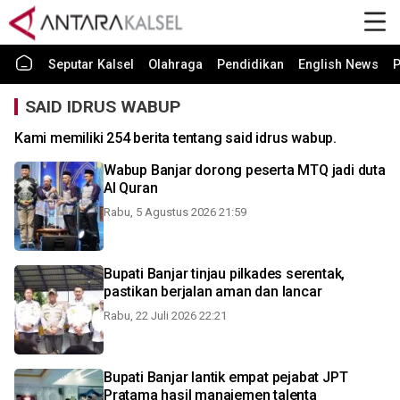
Seputar Kalsel
Olahraga
Pendidikan
English News
P
SAID IDRUS WABUP
Kami memiliki 254 berita tentang said idrus wabup.
Wabup Banjar dorong peserta MTQ jadi duta
Al Quran
Rabu, 5 Agustus 2026 21:59
Bupati Banjar tinjau pilkades serentak,
pastikan berjalan aman dan lancar
Rabu, 22 Juli 2026 22:21
Bupati Banjar lantik empat pejabat JPT
Pratama hasil manajemen talenta