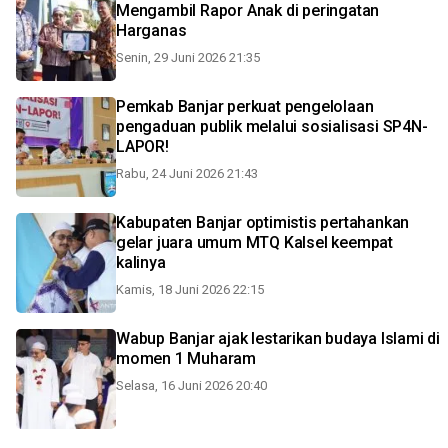
Mengambil Rapor Anak di peringatan
Harganas
Senin, 29 Juni 2026 21:35
Pemkab Banjar perkuat pengelolaan
pengaduan publik melalui sosialisasi SP4N-
LAPOR!
Rabu, 24 Juni 2026 21:43
Kabupaten Banjar optimistis pertahankan
gelar juara umum MTQ Kalsel keempat
kalinya
Kamis, 18 Juni 2026 22:15
Wabup Banjar ajak lestarikan budaya Islami di
momen 1 Muharam
Selasa, 16 Juni 2026 20:40