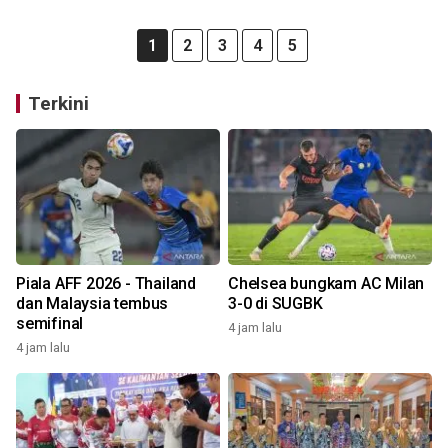
1
2
3
4
5
Terkini
Piala AFF 2026 - Thailand
Chelsea bungkam AC Milan
dan Malaysia tembus
3-0 di SUGBK
semifinal
4 jam lalu
4 jam lalu