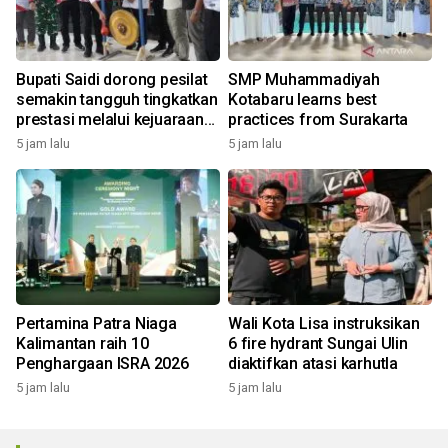
Bupati Saidi dorong pesilat
SMP Muhammadiyah
semakin tangguh tingkatkan
Kotabaru learns best
prestasi melalui kejuaraan
practices from Surakarta
Piala Bupati
5 jam lalu
5 jam lalu
Pertamina Patra Niaga
Wali Kota Lisa instruksikan
Kalimantan raih 10
6 fire hydrant Sungai Ulin
Penghargaan ISRA 2026
diaktifkan atasi karhutla
5 jam lalu
5 jam lalu