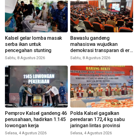
Kalsel gelar lomba masak
Bawaslu gandeng
serba ikan untuk
mahasiswa wujudkan
pencegahan stunting
demokrasi transparan di era
digital
Sabtu, 8 Agustus 2026
Sabtu, 8 Agustus 2026
Pemprov Kalsel gandeng 46
Polda Kalsel gagalkan
perusahaan, hadirkan 1.145
peredaran 172,4 kg sabu
lowongan kerja
jaringan lintas provinsi
Selasa, 4 Agustus 2026
Selasa, 4 Agustus 2026