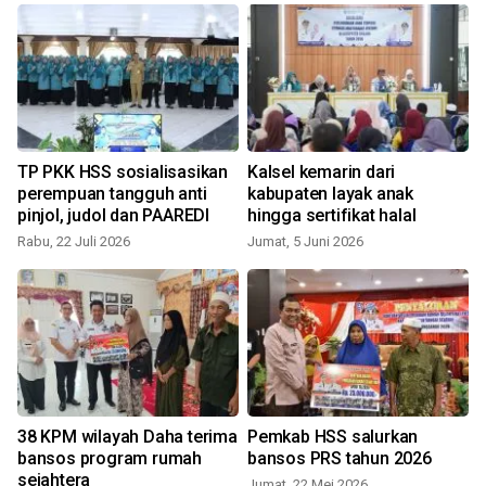
TP PKK HSS sosialisasikan
Kalsel kemarin dari
perempuan tangguh anti
kabupaten layak anak
l
pinjol, judol dan PAAREDI
hingga sertifikat halal
Rabu, 22 Juli 2026
Jumat, 5 Juni 2026
S
38 KPM wilayah Daha terima
Pemkab HSS salurkan
bansos program rumah
bansos PRS tahun 2026
sejahtera
Jumat, 22 Mei 2026