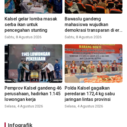
Kalsel gelar lomba masak
Bawaslu gandeng
serba ikan untuk
mahasiswa wujudkan
pencegahan stunting
demokrasi transparan di era
digital
Sabtu, 8 Agustus 2026
Sabtu, 8 Agustus 2026
Pemprov Kalsel gandeng 46
Polda Kalsel gagalkan
perusahaan, hadirkan 1.145
peredaran 172,4 kg sabu
lowongan kerja
jaringan lintas provinsi
Selasa, 4 Agustus 2026
Selasa, 4 Agustus 2026
Infografik