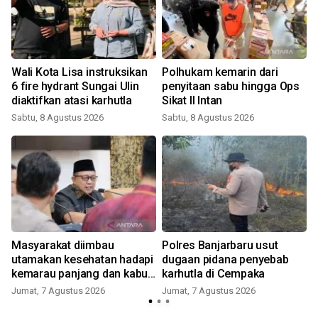
Wali Kota Lisa instruksikan
Polhukam kemarin dari
6 fire hydrant Sungai Ulin
penyitaan sabu hingga Ops
diaktifkan atasi karhutla
Sikat II Intan
Sabtu, 8 Agustus 2026
Sabtu, 8 Agustus 2026
Masyarakat diimbau
Polres Banjarbaru usut
utamakan kesehatan hadapi
dugaan pidana penyebab
kemarau panjang dan kabut
karhutla di Cempaka
asap
Jumat, 7 Agustus 2026
Jumat, 7 Agustus 2026