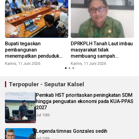
Bupati tegaskan
DPRKPLH Tanah Laut imbau
pembangunan
masyarakat tidak
menempatkan penduduk
membuang sampah
sebagai subjek
sembarangan
Kamis, 11 Juni 2026
Kamis, 11 Juni 2026
Terpopuler - Seputar Kalsel
Pemkab HST prioritaskan peningkatan SDM
hingga penguatan ekonomi pada KUA-PPAS
2027
Jul 10th
Legenda timnas Gonzales sedih
Jul 25th