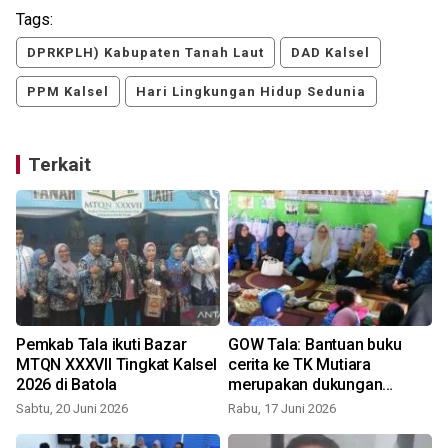
Tags:
DPRKPLH) Kabupaten Tanah Laut
DAD Kalsel
PPM Kalsel
Hari Lingkungan Hidup Sedunia
Terkait
Pemkab Tala ikuti Bazar
GOW Tala: Bantuan buku
MTQN XXXVII Tingkat Kalsel
cerita ke TK Mutiara
2026 di Batola
merupakan dukungan
literasi anak usia dini
Sabtu, 20 Juni 2026
Rabu, 17 Juni 2026