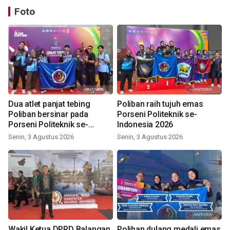
Foto
Dua atlet panjat tebing
Poliban raih tujuh emas
Poliban bersinar pada
Porseni Politeknik se-
Porseni Politeknik se-
Indonesia 2026
Indonesia 2026
Senin, 3 Agustus 2026
Senin, 3 Agustus 2026
Wakil Ketua DPRD Balangan
Poliban dulang medali emas