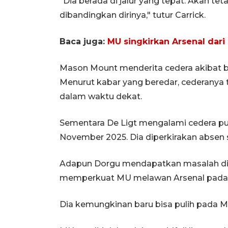
"Dia berada di jalur yang tepat. Akan te
dibandingkan dirinya," tutur Carrick.
Baca juga:
MU singkirkan Arsenal dari 
Mason Mount menderita cedera akibat be
Menurut kabar yang beredar, cederanya 
dalam waktu dekat.
Sementara De Ligt mengalami cedera p
November 2025. Dia diperkirakan absen s
Adapun Dorgu mendapatkan masalah di o
memperkuat MU melawan Arsenal pada a
Dia kemungkinan baru bisa pulih pada Ma