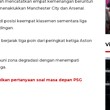
setelah mencatatkan empat kemenangan beruntun
menaklukkan Manchester City dan Arsenal.
Ketua DPRD Syahrial hadiri
pembukaan Turnamen Sepak
Bola Usia Dini
a di posisi keempat klasemen sementara liga
dingan.
23 Juli 2026 21:36
jarak tiga poin dari peringkat ketiga Aston
V
uni zona degradasi dengan menempati
aga.
ulkan pertanyaan soal masa depan PSG
Feature - Kalsel Merangkul
Anak Putus Sekolah Lewat
Pendidikan Kesetaraan
Bagian 1
30 Juli 2026 17:51