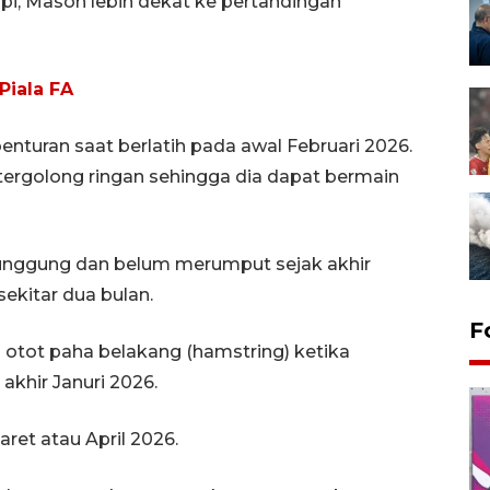
tapi, Mason lebih dekat ke pertandingan
Piala FA
nturan saat berlatih pada awal Februari 2026.
tergolong ringan sehingga dia dapat bermain
unggung dan belum merumput sejak akhir
ekitar dua bulan.
F
tot paha belakang (hamstring) ketika
khir Januri 2026.
ret atau April 2026.