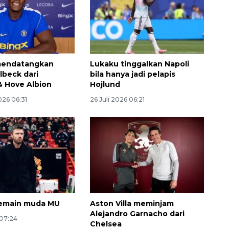
mendatangkan
Lukaku tinggalkan Napoli
beck dari
bila hanya jadi pelapis
& Hove Albion
Hojlund
026 06:31
26 Juli 2026 06:21
emain muda MU
Aston Villa meminjam
Alejandro Garnacho dari
 07:24
Chelsea