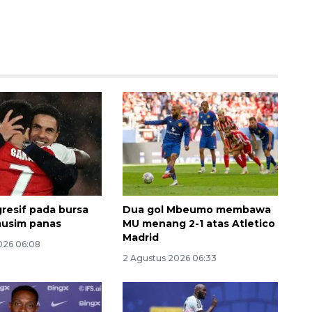
Vaksin HPV untuk siswa laki-
laki
2026-08-06 06:30:00
gresif pada bursa
Dua gol Mbeumo membawa
musim panas
MU menang 2-1 atas Atletico
Madrid
026 06:08
2 Agustus 2026 06:33