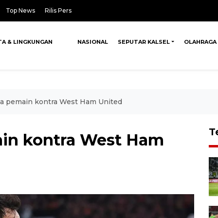
Top News
Rilis Pers
TA & LINGKUNGAN
NASIONAL
SEPUTAR KALSEL
OLAHRAGA
ga pemain kontra West Ham United
T
ain kontra West Ham