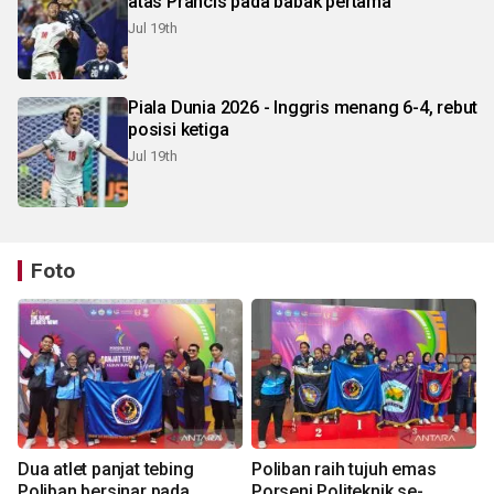
atas Prancis pada babak pertama
Jul 19th
Piala Dunia 2026 - Inggris menang 6-4, rebut
posisi ketiga
Jul 19th
Foto
Dua atlet panjat tebing
Poliban raih tujuh emas
Poliban bersinar pada
Porseni Politeknik se-