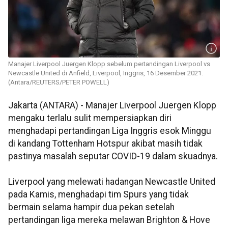
Manajer Liverpool Juergen Klopp sebelum pertandingan Liverpool vs
Newcastle United di Anfield, Liverpool, Inggris, 16 Desember 2021.
(Antara/REUTERS/PETER POWELL)
Jakarta (ANTARA) - Manajer Liverpool Juergen Klopp
mengaku terlalu sulit mempersiapkan diri
menghadapi pertandingan Liga Inggris esok Minggu
di kandang Tottenham Hotspur akibat masih tidak
pastinya masalah seputar COVID-19 dalam skuadnya.
Liverpool yang melewati hadangan Newcastle United
pada Kamis, menghadapi tim Spurs yang tidak
bermain selama hampir dua pekan setelah
pertandingan liga mereka melawan Brighton & Hove