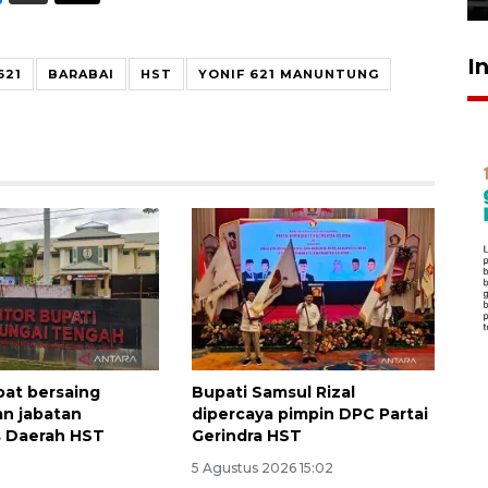
I
621
BARABAI
HST
YONIF 621 MANUNTUNG
bat bersaing
Bupati Samsul Rizal
n jabatan
dipercaya pimpin DPC Partai
s Daerah HST
Gerindra HST
5 Agustus 2026 15:02