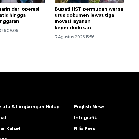
arin dari operasi
Bupati HST permudah warga
atis hingga
urus dokumen lewat tiga
 anggaran
Inovasi layanan
kependudukan
026 09:06
3 Agustus 2026 15:56
isata & Lingkungan Hidup
English News
nal
Infografik
ar Kalsel
Rilis Pers