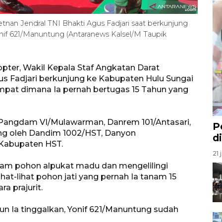
tnan Jendral TNI Bhakti Agus Fadjari saat berkunjung
nif 621/Manuntung (Antaranews Kalsel/M Taupik
ter, Wakil Kepala Staf Angkatan Darat
us Fadjari berkunjung ke Kabupaten Hulu Sungai
mpat dimana Ia pernah bertugas 15 Tahun yang
eh Pangdam VI/Mulawarman, Danrem 101/Antasari,
P
ng oleh Dandim 1002/HST, Danyon
d
 Kabupaten HST.
21 
am pohon alpukat madu dan mengelilingi
at-lihat pohon jati yang pernah Ia tanam 15
a prajurit.
n Ia tinggalkan, Yonif 621/Manuntung sudah