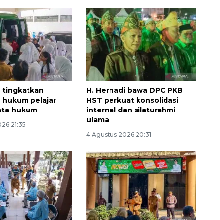
T tingkatkan
H. Hernadi bawa DPC PKB
 hukum pelajar
HST perkuat konsolidasi
ata hukum
internal dan silaturahmi
Vaksin HPV untuk siswa laki-
ulama
laki
026 21:35
4 Agustus 2026 20:31
2026-08-06 06:30:00