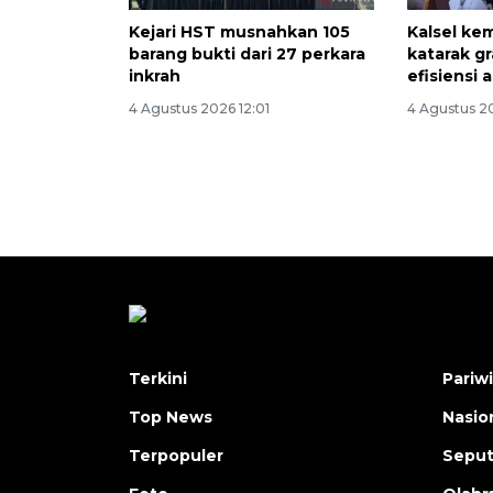
Kejari HST musnahkan 105
Kalsel kem
barang bukti dari 27 perkara
katarak gr
inkrah
efisiensi
4 Agustus 2026 12:01
4 Agustus 2
Terkini
Pariw
Top News
Nasio
Terpopuler
Seput