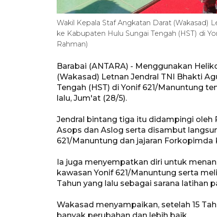
Wakil Kepala Staf Angkatan Darat (Wakasad) Le
ke Kabupaten Hulu Sungai Tengah (HST) di Yo
Rahman)
Barabai (ANTARA) - Menggunakan Helikop
(Wakasad) Letnan Jendral TNI Bhakti Ag
Tengah (HST) di Yonif 621/Manuntung te
lalu, Jum'at (28/5).
Jendral bintang tiga itu didampingi ol
Asops dan Aslog serta disambut langsu
621/Manuntung dan jajaran Forkopimda
Ia juga menyempatkan diri untuk menan
kawasan Yonif 621/Manuntung serta melih
Tahun yang lalu sebagai sarana latihan par
Wakasad menyampaikan, setelah 15 Tahu
banyak perubahan dan lebih baik.