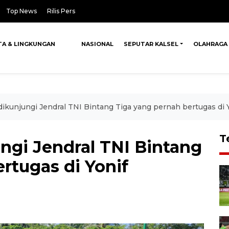
Top News
Rilis Pers
TA & LINGKUNGAN
NASIONAL
SEPUTAR KALSEL
OLAHRAGA
dikunjungi Jendral TNI Bintang Tiga yang pernah bertugas di
T
ngi Jendral TNI Bintang
rtugas di Yonif