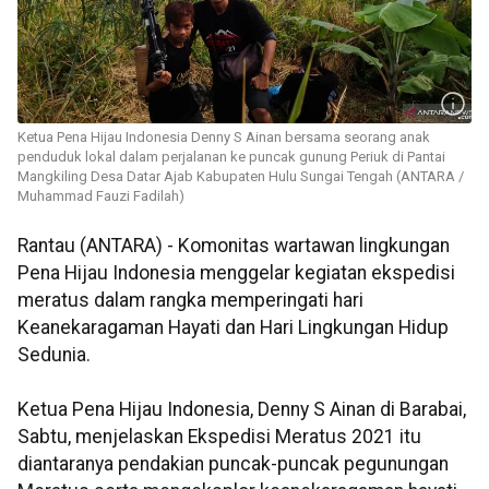
Ketua Pena Hijau Indonesia Denny S Ainan bersama seorang anak
penduduk lokal dalam perjalanan ke puncak gunung Periuk di Pantai
Mangkiling Desa Datar Ajab Kabupaten Hulu Sungai Tengah (ANTARA /
Muhammad Fauzi Fadilah)
Rantau (ANTARA) - Komonitas wartawan lingkungan
Pena Hijau Indonesia menggelar kegiatan ekspedisi
meratus dalam rangka memperingati hari
Keanekaragaman Hayati dan Hari Lingkungan Hidup
Sedunia.
Ketua Pena Hijau Indonesia, Denny S Ainan di Barabai,
Sabtu, menjelaskan Ekspedisi Meratus 2021 itu
diantaranya pendakian puncak-puncak pegunungan