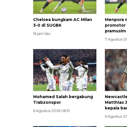
Chelsea bungkam AC Milan
Menpora 
3-0 di SUGBK
promotor 
pramusim 
16 jam lalu
7 Agustus 20
Mohamed Salah bergabung
Newcastl
Trabzonspor
Matthias J
kepala ba
6 Agustus 2026 06:51
6 Agustus 2