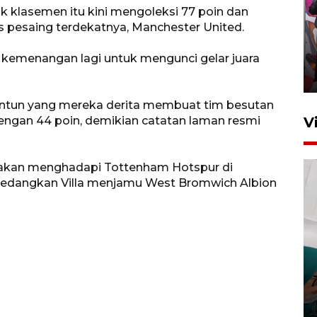
klasemen itu kini mengoleksi 77 poin dan
Ketua DPRD Syahrial hadiri
as pesaing terdekatnya, Manchester United.
pembukaan Turnamen Sepak
Bola Usia Dini
a kemenangan lagi untuk mengunci gelar juara
23 Juli 2026 21:36
runtun yang mereka derita membuat tim besutan
 dengan 44 poin, demikian catatan laman resmi
V
ty akan menghadapi Tottenham Hotspur di
, sedangkan Villa menjamu West Bromwich Albion
Feature - Kalsel Merangkul
Anak Putus Sekolah Lewat
Pendidikan Kesetaraan
Bagian 3
30 Juli 2026 17:56