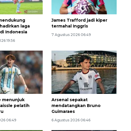
mendukung
James Trafford jadi kiper
hadirkan laga
termahal Inggris
di Indonesia
7 Agustus 2026 06:49
26 19:56
Layanan haji Indonesia
semakin memuaskan
2026-08-08 15:00:00
e menunjuk
Arsenal sepakat
aissle pelatih
mendatangkan Bruno
ru
Guimaraes
026 06:49
6 Agustus 2026 06:46