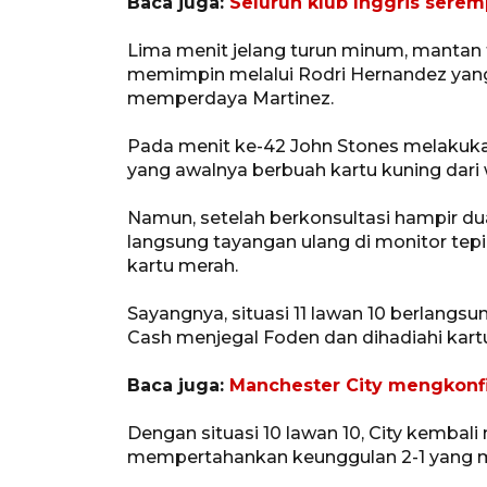
Baca juga:
Seluruh klub Inggris sere
Lima menit jelang turun minum, mantan t
memimpin melalui Rodri Hernandez yan
memperdaya Martinez.
Pada menit ke-42 John Stones melakuk
yang awalnya berbuah kartu kuning dari 
Namun, setelah berkonsultasi hampir d
langsung tayangan ulang di monitor te
kartu merah.
Sayangnya, situasi 11 lawan 10 berlangsun
Cash menjegal Foden dan dihadiahi kart
Baca juga:
Manchester City mengkonfi
Dengan situasi 10 lawan 10, City kembal
mempertahankan keunggulan 2-1 yang me