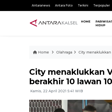
Antaranews
Antara Foto
Terkini
Terpopuler
HOME
PARIWISA
HIDUP
Home
Olahraga
City menaklukkan V
City menaklukkan Vi
berakhir 10 lawan 1
Kamis, 22 April 2021 5:41 WIB