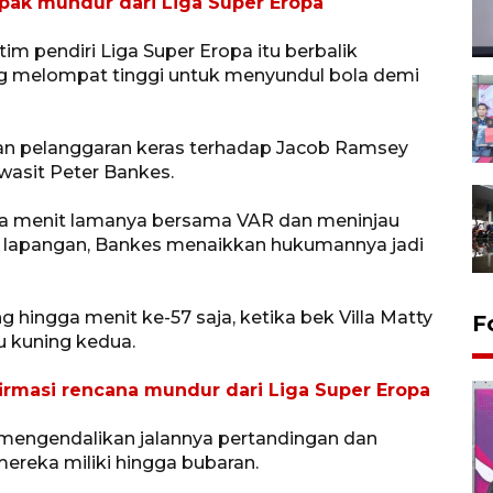
mpak mundur dari Liga Super Eropa
im pendiri Liga Super Eropa itu berbalik
g melompat tinggi untuk menyundul bola demi
an pelanggaran keras terhadap Jacob Ramsey
wasit Peter Bankes.
ua menit lamanya bersama VAR dan meninjau
pi lapangan, Bankes menaikkan hukumannya jadi
g hingga menit ke-57 saja, ketika bek Villa Matty
F
u kuning kedua.
rmasi rencana mundur dari Liga Super Eropa
i mengendalikan jalannya pertandingan dan
reka miliki hingga bubaran.