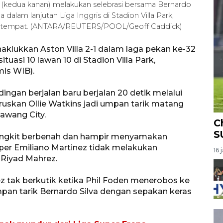
 (kedua kanan) melakukan selebrasi bersama Bernardo
 dalam lanjutan Liga Inggris di Stadion Villa Park,
u setempat. (ANTARA/REUTERS/POOL/Geoff Caddick)
aklukkan Aston Villa 2-1 dalam laga pekan ke-32
tuasi 10 lawan 10 di Stadion Villa Park,
is WIB).
ingan berjalan baru berjalan 20 detik melalui
ruskan Ollie Watkins jadi umpan tarik matang
awang City.
C
S
bangkit berbenah dan hampir menyamakan
iper Emiliano Martinez tidak melakukan
16 
Riyad Mahrez.
 tak berkutik ketika Phil Foden menerobos ke
an tarik Bernardo Silva dengan sepakan keras