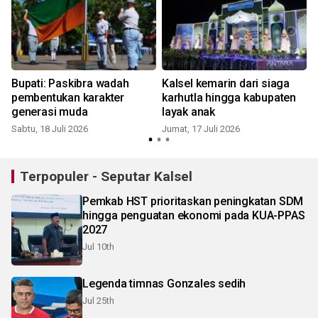
Bupati: Paskibra wadah
Kalsel kemarin dari siaga
pembentukan karakter
karhutla hingga kabupaten
generasi muda
layak anak
Sabtu, 18 Juli 2026
Jumat, 17 Juli 2026
R
Terpopuler - Seputar Kalsel
Pemkab HST prioritaskan peningkatan SDM
hingga penguatan ekonomi pada KUA-PPAS
2027
Jul 10th
Legenda timnas Gonzales sedih
Jul 25th