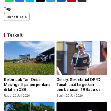
Tags:
Bupati Tala
Terkait
Kelompok Tani Desa
Gentry: Sekretariat DPRD
Masingai II panen perdana
Tanah Laut targetkan
di lahan CSR
pembahasan 19 Raperda
pada 2026
Rabu, 29 Juli 2026
Senin, 20 Juli 2026
K