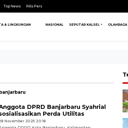
Top News
Rilis Pers
TA & LINGKUNGAN
NASIONAL
SEPUTAR KALSEL
OLAHRAGA
T
 banjarbaru
Anggota DPRD Banjarbaru Syahrial
sosialisasikan Perda Utilitas
28 November 2025 20:18
Anggota DPRD Kota Banjarbaru, Kalimantan