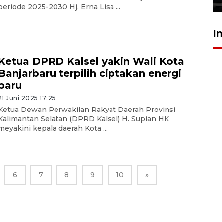
periode 2025-2030 Hj. Erna Lisa ...
I
Ketua DPRD Kalsel yakin Wali Kota
Banjarbaru terpilih ciptakan energi
baru
21 Juni 2025 17:25
Ketua Dewan Perwakilan Rakyat Daerah Provinsi
Kalimantan Selatan (DPRD Kalsel) H. Supian HK
meyakini kepala daerah Kota ...
6
7
8
9
10
»