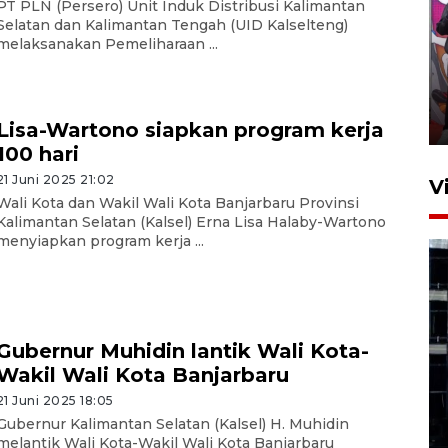
PT PLN (Persero) Unit Induk Distribusi Kalimantan
Selatan dan Kalimantan Tengah (UID Kalselteng)
melaksanakan Pemeliharaan ...
Ketua DPRD Syahrial hadiri
pembukaan Turnamen Sepak
Bola Usia Dini
23 Juli 2026 21:36
Lisa-Wartono siapkan program kerja
100 hari
21 Juni 2025 21:02
V
Wali Kota dan Wakil Wali Kota Banjarbaru Provinsi
Kalimantan Selatan (Kalsel) Erna Lisa Halaby-Wartono
menyiapkan program kerja ...
Gubernur Muhidin lantik Wali Kota-
Feature - Kalsel Merangkul
Anak Putus Sekolah Lewat
Wakil Wali Kota Banjarbaru
Pendidikan Kesetaraan
21 Juni 2025 18:05
Bagian 1
Gubernur Kalimantan Selatan (Kalsel) H. Muhidin
melantik Wali Kota-Wakil Wali Kota Banjarbaru
30 Juli 2026 17:51