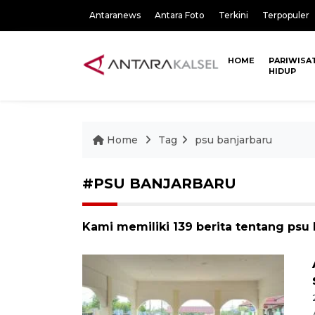
Antaranews
Antara Foto
Terkini
Terpopuler
HOME
PARIWISA
HIDUP
Home
Tag
psu banjarbaru
#PSU BANJARBARU
Kami memiliki 139 berita tentang psu