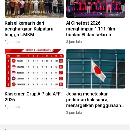
Kalsel kemarin dari
AI Cinefest 2026
penghargaan Kalpataru
menghimpun 1.111 film
hingga UMKM
buatan AI dari seluruh
Indonesia
2 jam lalu
3 jam lalu
Klasemen Grup A Piala AFF
Jepang menetapkan
2026
pedoman hak suara,
menargetkan penggunaan
3 jam lalu
AI tanpa izin
3 jam lalu