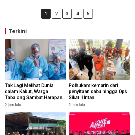
1
2
3
4
5
Terkini
Tak Lagi Melihat Dunia
Polhukam kemarin dari
dalam Kabut, Warga
penyitaan sabu hingga Ops
Tabalong Sambut Harapan
Sikat II Intan
Baru
2 jam lalu
2 jam lalu