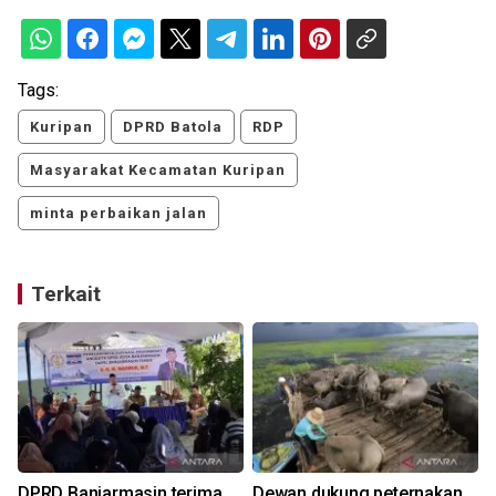
Tags:
Kuripan
DPRD Batola
RDP
Masyarakat Kecamatan Kuripan
minta perbaikan jalan
Terkait
DPRD Banjarmasin terima
Dewan dukung peternakan