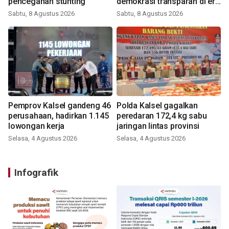
pencegahan stunting
demokrasi transparan di era
digital
Sabtu, 8 Agustus 2026
Sabtu, 8 Agustus 2026
Pemprov Kalsel gandeng 46
Polda Kalsel gagalkan
perusahaan, hadirkan 1.145
peredaran 172,4 kg sabu
lowongan kerja
jaringan lintas provinsi
Selasa, 4 Agustus 2026
Selasa, 4 Agustus 2026
Infografik