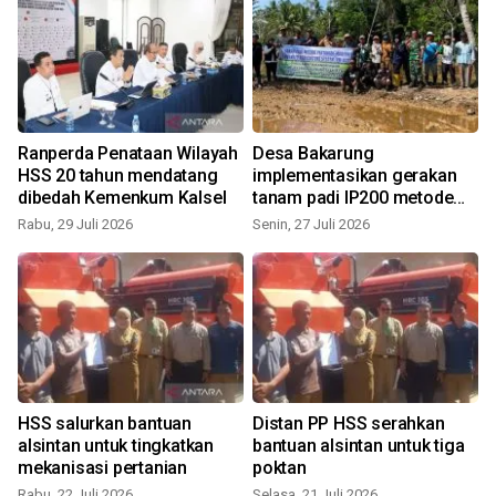
Ranperda Penataan Wilayah
Desa Bakarung
HSS 20 tahun mendatang
implementasikan gerakan
dibedah Kemenkum Kalsel
tanam padi IP200 metode
PM-AAS
Rabu, 29 Juli 2026
Senin, 27 Juli 2026
J
HSS salurkan bantuan
Distan PP HSS serahkan
alsintan untuk tingkatkan
bantuan alsintan untuk tiga
mekanisasi pertanian
poktan
Rabu, 22 Juli 2026
Selasa, 21 Juli 2026
S