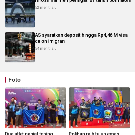
Hiroshima memperingati 81 tahun bom atom
52 menit lalu
AS syaratkan deposit hingga Rp4,46 M visa
calon imigran
54 menit lalu
Foto
Dua atlet panjat tebing
Poliban raih tujuh emas