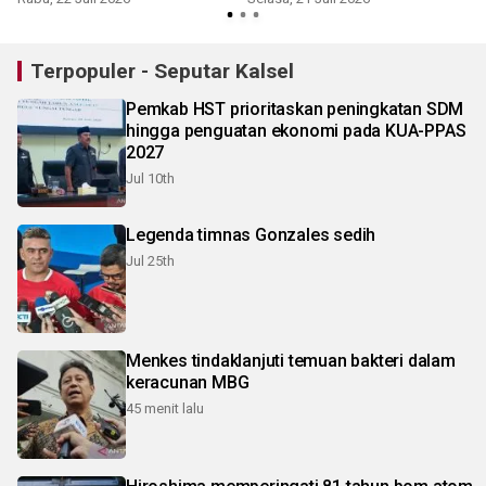
Terpopuler - Seputar Kalsel
Pemkab HST prioritaskan peningkatan SDM
hingga penguatan ekonomi pada KUA-PPAS
2027
Jul 10th
Legenda timnas Gonzales sedih
Jul 25th
Menkes tindaklanjuti temuan bakteri dalam
keracunan MBG
45 menit lalu