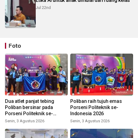
Etika AI untuk anak dimulai dari ruang kelas
Jul 22nd
Foto
Dua atlet panjat tebing
Poliban raih tujuh emas
Poliban bersinar pada
Porseni Politeknik se-
Porseni Politeknik se-
Indonesia 2026
Indonesia 2026
Senin, 3 Agustus 2026
Senin, 3 Agustus 2026