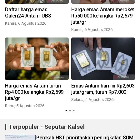
0
Daftar harga emas
Harga emas Antam meroket
Galeri24-Antam-UBS
Rp50.000 ke angka Rp2,679
juta/gr
Kamis, 6 Agustus 2026
Kamis, 6 Agustus 2026
Harga emas Antam turun
Emas Antam hari ini Rp2,603
Rp4.000 ke angka Rp2,599
juta/gram, turun Rp7.000
juta/gr
Selasa, 4 Agustus 2026
Rabu, 5 Agustus 2026
J
Terpopuler - Seputar Kalsel
Pemkab HST prioritaskan peningkatan SDM