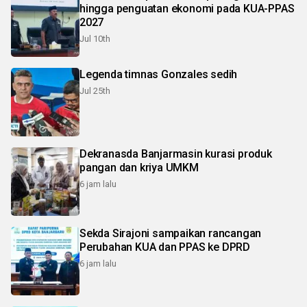
hingga penguatan ekonomi pada KUA-PPAS
2027
Jul 10th
Legenda timnas Gonzales sedih
Jul 25th
Dekranasda Banjarmasin kurasi produk
pangan dan kriya UMKM
6 jam lalu
Sekda Sirajoni sampaikan rancangan
Perubahan KUA dan PPAS ke DPRD
6 jam lalu