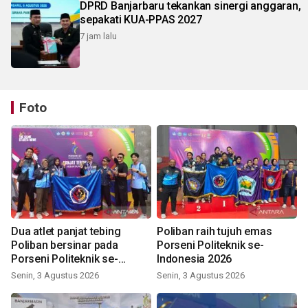
DPRD Banjarbaru tekankan sinergi anggaran,
sepakati KUA-PPAS 2027
7 jam lalu
Foto
Dua atlet panjat tebing
Poliban raih tujuh emas
Poliban bersinar pada
Porseni Politeknik se-
Porseni Politeknik se-
Indonesia 2026
Indonesia 2026
Senin, 3 Agustus 2026
Senin, 3 Agustus 2026