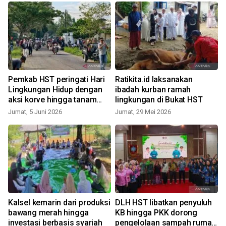
Pemkab HST peringati Hari
Ratikita.id laksanakan
Lingkungan Hidup dengan
ibadah kurban ramah
aksi korve hingga tanam
lingkungan di Bukat HST
pohon
Jumat, 5 Juni 2026
Jumat, 29 Mei 2026
K
i
Kalsel kemarin dari produksi
DLH HST libatkan penyuluh
bawang merah hingga
KB hingga PKK dorong
investasi berbasis syariah
pengelolaan sampah rumah