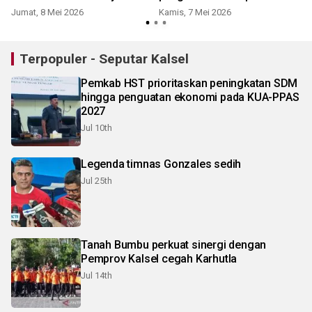
tangga
Jumat, 8 Mei 2026
Kamis, 7 Mei 2026
K
Terpopuler - Seputar Kalsel
Pemkab HST prioritaskan peningkatan SDM
hingga penguatan ekonomi pada KUA-PPAS
2027
Jul 10th
Legenda timnas Gonzales sedih
Jul 25th
Tanah Bumbu perkuat sinergi dengan
Pemprov Kalsel cegah Karhutla
Jul 14th