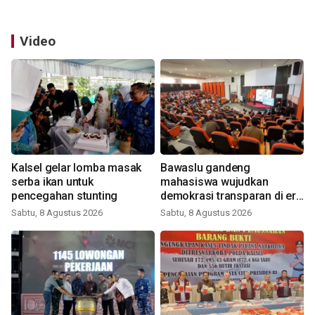
Video
Kalsel gelar lomba masak
Bawaslu gandeng
serba ikan untuk
mahasiswa wujudkan
pencegahan stunting
demokrasi transparan di era
digital
Sabtu, 8 Agustus 2026
Sabtu, 8 Agustus 2026