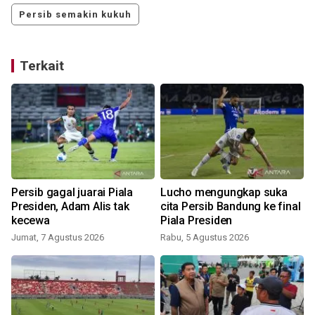
Persib semakin kukuh
Terkait
Persib gagal juarai Piala
Lucho mengungkap suka
Presiden, Adam Alis tak
cita Persib Bandung ke final
kecewa
Piala Presiden
Jumat, 7 Agustus 2026
Rabu, 5 Agustus 2026
J