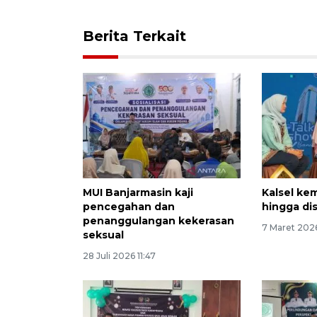
Berita Terkait
MUI Banjarmasin kaji
Kalsel kem
pencegahan dan
hingga di
penanggulangan kekerasan
7 Maret 202
seksual
28 Juli 2026 11:47