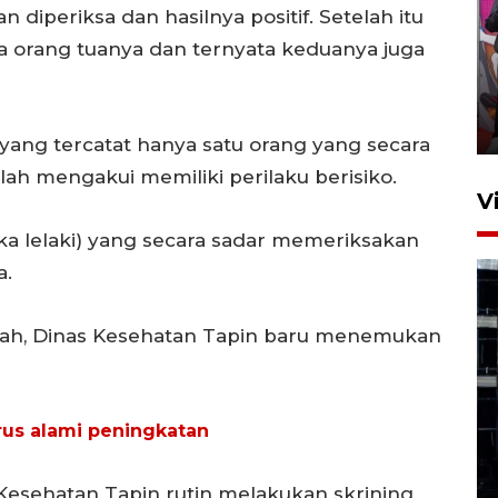
 diperiksa dan hasilnya positif. Setelah itu
Ketua DPRD Syahrial hadiri
 orang tuanya dan ternyata keduanya juga
pembukaan Turnamen Sepak
Bola Usia Dini
23 Juli 2026 21:36
yang tercatat hanya satu orang yang secara
ah mengakui memiliki perilaku berisiko.
V
suka lelaki) yang secara sadar memeriksakan
a.
syah, Dinas Kesehatan Tapin baru menemukan
Feature - Kalsel Merangkul
Anak Putus Sekolah Lewat
erus alami peningkatan
Pendidikan Kesetaraan
Bagian 1
30 Juli 2026 17:51
Kesehatan Tapin rutin melakukan skrining