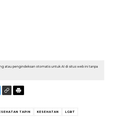
Ekonomi triwulan II-2026
tumbuh 5,29 persen
g atau pengindeksan otomatis untuk AI di situs web ini tanpa
2026-08-06 18:45:00
ESEHATAN TAPIN
KESEHATAN
LGBT