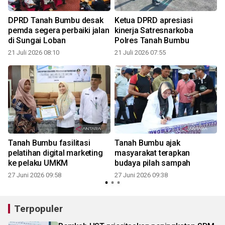
DPRD Tanah Bumbu desak
Ketua DPRD apresiasi
pemda segera perbaiki jalan
kinerja Satresnarkoba
di Sungai Loban
Polres Tanah Bumbu
21 Juli 2026 08:10
21 Juli 2026 07:55
2
Tanah Bumbu fasilitasi
Tanah Bumbu ajak
pelatihan digital marketing
masyarakat terapkan
ke pelaku UMKM
budaya pilah sampah
27 Juni 2026 09:58
27 Juni 2026 09:38
2
Terpopuler