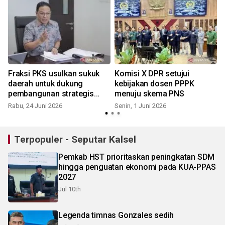
Fraksi PKS usulkan sukuk
Komisi X DPR setujui
daerah untuk dukung
kebijakan dosen PPPK
pembangunan strategis
menuju skema PNS
Kalsel
Rabu, 24 Juni 2026
Senin, 1 Juni 2026
K
Terpopuler - Seputar Kalsel
Pemkab HST prioritaskan peningkatan SDM
hingga penguatan ekonomi pada KUA-PPAS
2027
Jul 10th
Legenda timnas Gonzales sedih