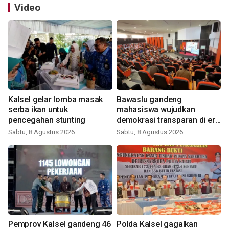
Video
Kalsel gelar lomba masak
Bawaslu gandeng
serba ikan untuk
mahasiswa wujudkan
pencegahan stunting
demokrasi transparan di era
digital
Sabtu, 8 Agustus 2026
Sabtu, 8 Agustus 2026
Pemprov Kalsel gandeng 46
Polda Kalsel gagalkan