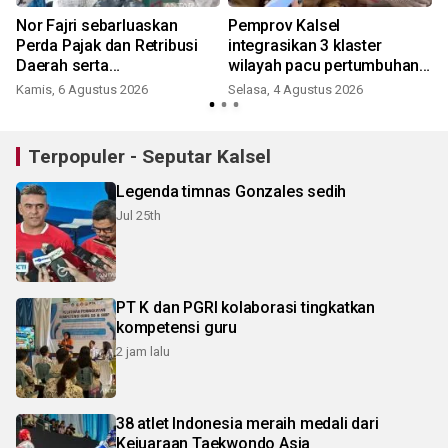
Nor Fajri sebarluaskan
Pemprov Kalsel
Perda Pajak dan Retribusi
integrasikan 3 klaster
Daerah serta
wilayah pacu pertumbuhan
Penyelenggaraan
ekonomi
Kamis, 6 Agustus 2026
Selasa, 4 Agustus 2026
Kesehatan
Terpopuler - Seputar Kalsel
Legenda timnas Gonzales sedih
Jul 25th
PT K dan PGRI kolaborasi tingkatkan
kompetensi guru
2 jam lalu
38 atlet Indonesia meraih medali dari
Kejuaraan Taekwondo Asia