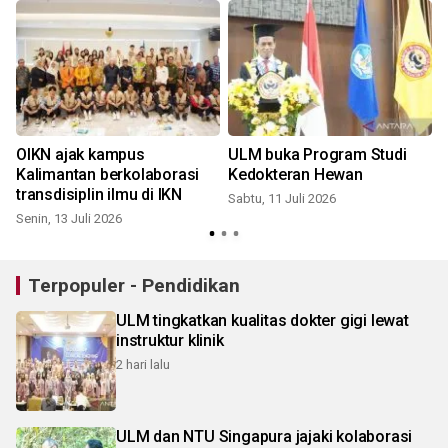
OIKN ajak kampus
ULM buka Program Studi
Kalimantan berkolaborasi
Kedokteran Hewan
transdisiplin ilmu di IKN
Sabtu, 11 Juli 2026
Senin, 13 Juli 2026
K
Terpopuler - Pendidikan
ULM tingkatkan kualitas dokter gigi lewat
instruktur klinik
2 hari lalu
ULM dan NTU Singapura jajaki kolaborasi