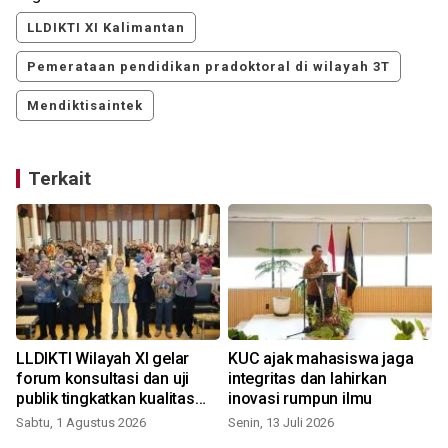
LLDIKTI XI Kalimantan
Pemerataan pendidikan pradoktoral di wilayah 3T
Mendiktisaintek
Terkait
LLDIKTI Wilayah XI gelar
KUC ajak mahasiswa jaga
forum konsultasi dan uji
integritas dan lahirkan
publik tingkatkan kualitas
inovasi rumpun ilmu
layanan publik
Sabtu, 1 Agustus 2026
Senin, 13 Juli 2026