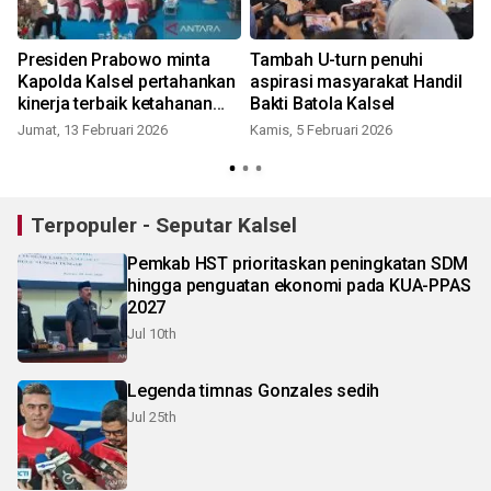
Presiden Prabowo minta
Tambah U-turn penuhi
Kapolda Kalsel pertahankan
aspirasi masyarakat Handil
kinerja terbaik ketahanan
Bakti Batola Kalsel
pangan
Jumat, 13 Februari 2026
Kamis, 5 Februari 2026
S
Terpopuler - Seputar Kalsel
Pemkab HST prioritaskan peningkatan SDM
hingga penguatan ekonomi pada KUA-PPAS
2027
Jul 10th
Legenda timnas Gonzales sedih
Jul 25th