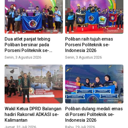
Dua atlet panjat tebing
Poliban raih tujuh emas
Poliban bersinar pada
Porseni Politeknik se-
Porseni Politeknik se-
Indonesia 2026
Indonesia 2026
Senin, 3 Agustus 2026
Senin, 3 Agustus 2026
Wakil Ketua DPRD Balangan
Poliban dulang medali emas
hadiri Rakorwil ADKASI se-
di Porseni Politeknik se-
Kalimantan
Indonesia 2026
Jumat, 31 Juli 2026
Rabu, 29 Juli 2026