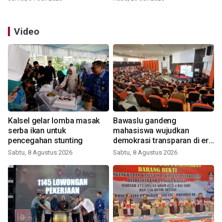
Video
Kalsel gelar lomba masak
Bawaslu gandeng
serba ikan untuk
mahasiswa wujudkan
pencegahan stunting
demokrasi transparan di era
digital
Sabtu, 8 Agustus 2026
Sabtu, 8 Agustus 2026