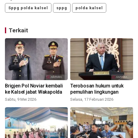
Sppg polda kalsel
sppg
polda kalsel
Terkait
Brigjen Pol Noviar kembali
Terobosan hukum untuk
ke Kalsel jabat Wakapolda
pemulihan lingkungan
Sabtu, 9 Mei 2026
Selasa, 17 Februari 2026
K