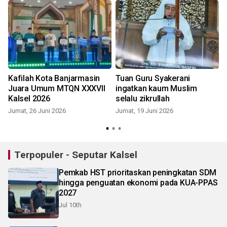
Kafilah Kota Banjarmasin
Tuan Guru Syakerani
Juara Umum MTQN XXXVII
ingatkan kaum Muslim
Kalsel 2026
selalu zikrullah
Jumat, 26 Juni 2026
Jumat, 19 Juni 2026
S
Terpopuler - Seputar Kalsel
Pemkab HST prioritaskan peningkatan SDM
hingga penguatan ekonomi pada KUA-PPAS
2027
Jul 10th