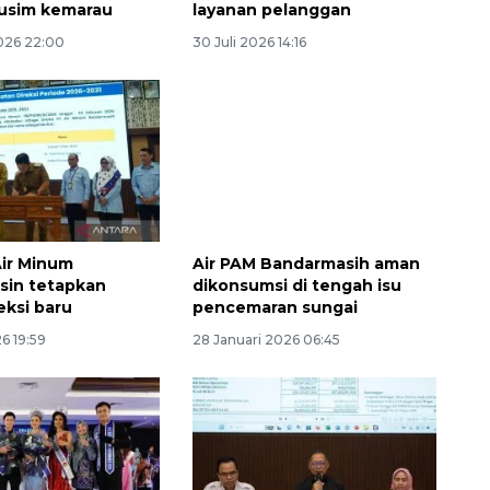
usim kemarau
layanan pelanggan
026 22:00
30 Juli 2026 14:16
ir Minum
Air PAM Bandarmasih aman
sin tetapkan
dikonsumsi di tengah isu
reksi baru
pencemaran sungai
6 19:59
28 Januari 2026 06:45