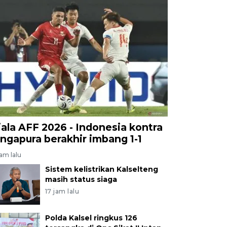
iala AFF 2026 - Indonesia kontra
ingapura berakhir imbang 1-1
jam lalu
Sistem kelistrikan Kalselteng
masih status siaga
17 jam lalu
Polda Kalsel ringkus 126