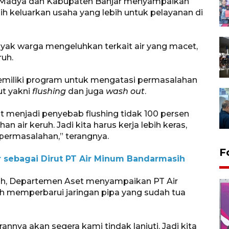
a Madya dan Kabupaten Banjar menyampaikan
h keluarkan usaha yang lebih untuk pelayanan di
nyak warga mengeluhkan terkait air yang macet,
ruh.
memiliki program untuk mengatasi permasalahan
ut yakni
flushing
dan juga
wash out
.
 menjadi penyebab flushing tidak 100 persen
n air keruh. Jadi kita harus kerja lebih keras,
 permasalahan,” terangnya.
F
ebagai Dirut PT Air Minum Bandarmasih
dah, Departemen Aset menyampaikan PT Air
h memperbarui jaringan pipa yang sudah tua
rannya akan segera kami tindak lanjuti. Jadi kita