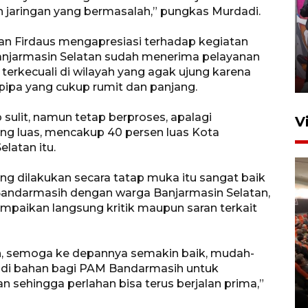
 jaringan yang bermasalah,” pungkas Murdadi.
Ketua DPRD Syahrial hadiri
pembukaan Turnamen Sepak
an Firdaus mengapresiasi terhadap kegiatan
Bola Usia Dini
Banjarmasin Selatan sudah menerima pelayanan
terkecuali di wilayah yang agak ujung karena
23 Juli 2026 21:36
 pipa yang cukup rumit dan panjang.
sulit, namun tetap berproses, apalagi
V
ling luas, mencakup 40 persen luas Kota
latan itu.
 dilakukan secara tatap muka itu sangat baik
 Bandarmasih dengan warga Banjarmasin Selatan,
paikan langsung kritik maupun saran terkait
Feature - Kalsel Merangkul
Anak Putus Sekolah Lewat
, semoga ke depannya semakin baik, mudah-
Pendidikan Kesetaraan
jadi bahan bagi PAM Bandarmasih untuk
Bagian 2
n sehingga perlahan bisa terus berjalan prima,”
30 Juli 2026 17:53