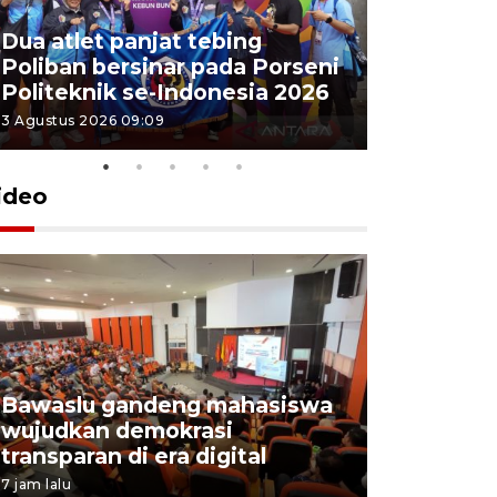
Dua atlet panjat tebing
Poliban r
Poliban bersinar pada Porseni
Porseni P
Politeknik se-Indonesia 2026
Indonesi
3 Agustus 2026 09:09
3 Agustus 202
ideo
Bawaslu gandeng mahasiswa
Pemprov 
wujudkan demokrasi
perusahaa
transparan di era digital
lowongan
7 jam lalu
4 Agustus 202