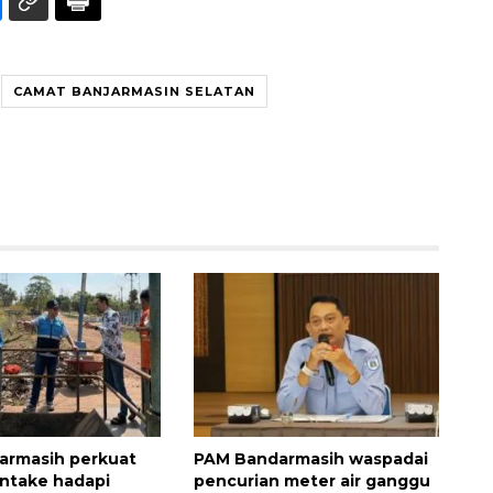
CAMAT BANJARMASIN SELATAN
Awas penipuan berbasis AI
2026-08-07 13:45:00
armasih perkuat
PAM Bandarmasih waspadai
intake hadapi
pencurian meter air ganggu