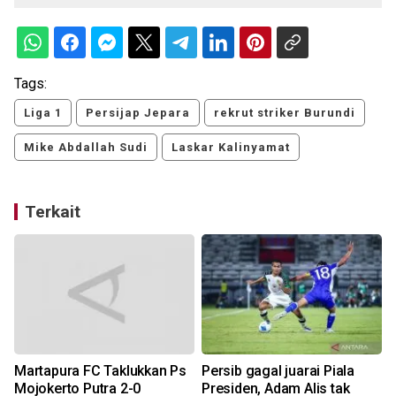
Tags:
Liga 1
Persijap Jepara
rekrut striker Burundi
Mike Abdallah Sudi
Laskar Kalinyamat
Terkait
Martapura FC Taklukkan Ps
Persib gagal juarai Piala
Mojokerto Putra 2-0
Presiden, Adam Alis tak