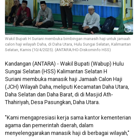
Wakil Bupati H Suriani membuka bimbingan manasih haji untuk jamaah
calon haji wilayah Daha, di Daha Utara, Hulu Sungai Selatan, Kalimantan
Selatan, Kamis (10/4/2025). (ANTARA/HO-Diskominfo HSS)
Kandangan (ANTARA) - Wakil Bupati (Wabup) Hulu
Sungai Selatan (HSS) Kalimantan Selatan H
Suriani membuka manasik haji Jamaah Calon Haji
(JCH) Wilayah Daha, meliputi Kecamatan Daha Utara,
Daha Selatan dan Daha Barat, di di Masjid Ath-
Thahiriyah, Desa Pasungkan, Daha Utara.
"Kami mengapresiasi kerja sama kantor kementerian
agama dan pemerintah daerah, dalam
menyelenggarakan manasik haji di berbagai wilayah,"