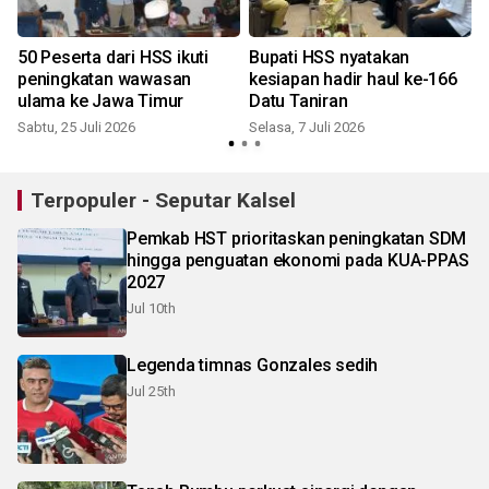
50 Peserta dari HSS ikuti
Bupati HSS nyatakan
peningkatan wawasan
kesiapan hadir haul ke-166
u
ulama ke Jawa Timur
Datu Taniran
Sabtu, 25 Juli 2026
Selasa, 7 Juli 2026
K
Terpopuler - Seputar Kalsel
Pemkab HST prioritaskan peningkatan SDM
hingga penguatan ekonomi pada KUA-PPAS
2027
Jul 10th
Legenda timnas Gonzales sedih
Jul 25th