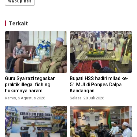
wabup hss
Terkait
n
Guru Syairazi tegaskan
Bupati HSS hadiri milad ke-
praktik illegal fishing
51 MUI di Ponpes Dalpa
hukumnya haram
Kandangan
Kamis, 6 Agustus 2026
Selasa, 28 Juli 2026
S