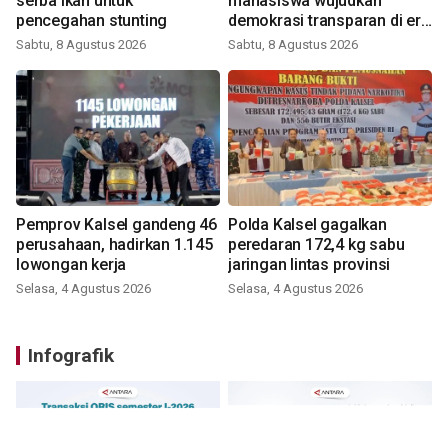
serba ikan untuk
mahasiswa wujudkan
pencegahan stunting
demokrasi transparan di era
digital
Sabtu, 8 Agustus 2026
Sabtu, 8 Agustus 2026
Pemprov Kalsel gandeng 46
Polda Kalsel gagalkan
perusahaan, hadirkan 1.145
peredaran 172,4 kg sabu
lowongan kerja
jaringan lintas provinsi
Selasa, 4 Agustus 2026
Selasa, 4 Agustus 2026
Infografik