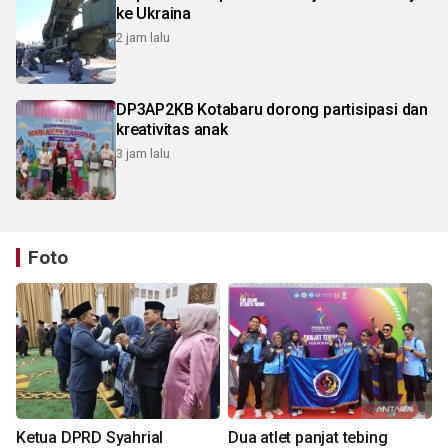
ke Ukraina
2 jam lalu
DP3AP2KB Kotabaru dorong partisipasi dan
kreativitas anak
3 jam lalu
Foto
Ketua DPRD Syahrial
Dua atlet panjat tebing