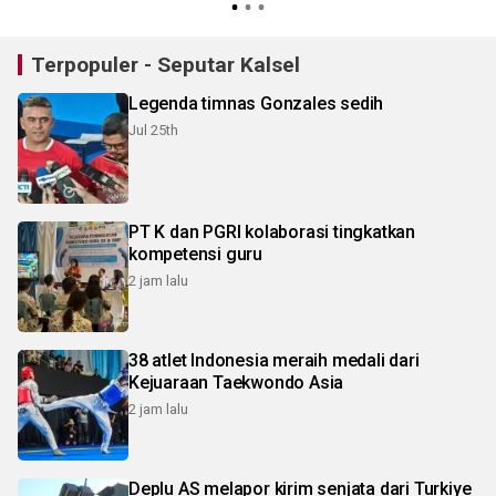
daerah
Terpopuler - Seputar Kalsel
Legenda timnas Gonzales sedih
Jul 25th
PT K dan PGRI kolaborasi tingkatkan
kompetensi guru
2 jam lalu
38 atlet Indonesia meraih medali dari
Kejuaraan Taekwondo Asia
2 jam lalu
Deplu AS melapor kirim senjata dari Turkiye