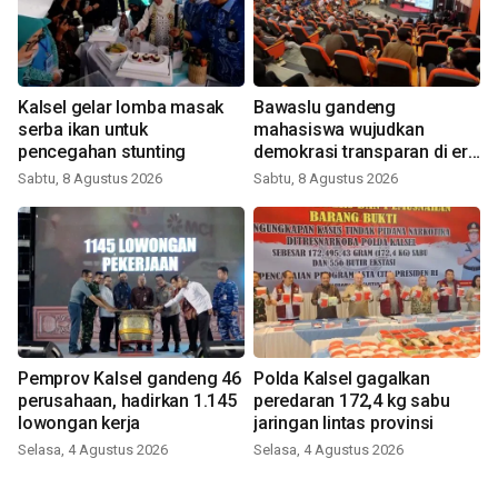
Kalsel gelar lomba masak
Bawaslu gandeng
serba ikan untuk
mahasiswa wujudkan
pencegahan stunting
demokrasi transparan di era
digital
Sabtu, 8 Agustus 2026
Sabtu, 8 Agustus 2026
Pemprov Kalsel gandeng 46
Polda Kalsel gagalkan
perusahaan, hadirkan 1.145
peredaran 172,4 kg sabu
lowongan kerja
jaringan lintas provinsi
Selasa, 4 Agustus 2026
Selasa, 4 Agustus 2026