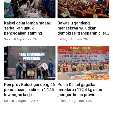
Kalsel gelar lomba masak
Bawaslu gandeng
serba ikan untuk
mahasiswa wujudkan
pencegahan stunting
demokrasi transparan di era
digital
Sabtu, 8 Agustus 2026
Sabtu, 8 Agustus 2026
Pemprov Kalsel gandeng 46
Polda Kalsel gagalkan
perusahaan, hadirkan 1.145
peredaran 172,4 kg sabu
lowongan kerja
jaringan lintas provinsi
Selasa, 4 Agustus 2026
Selasa, 4 Agustus 2026