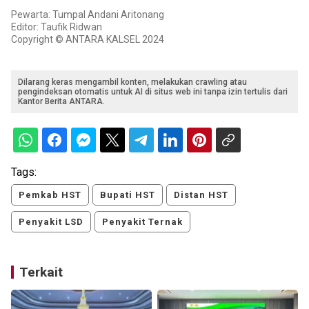
Pewarta: Tumpal Andani Aritonang
Editor: Taufik Ridwan
Copyright © ANTARA KALSEL 2024
Dilarang keras mengambil konten, melakukan crawling atau
pengindeksan otomatis untuk AI di situs web ini tanpa izin tertulis dari
Kantor Berita ANTARA.
Tags:
Pemkab HST
Bupati HST
Distan HST
Penyakit LSD
Penyakit Ternak
Terkait