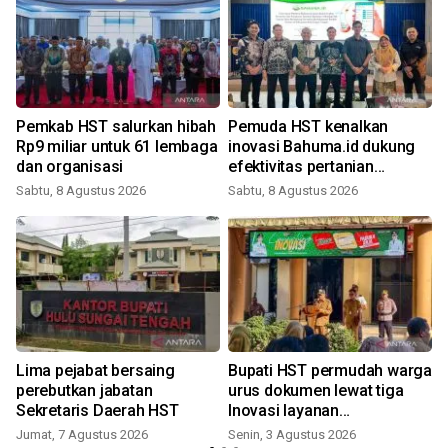
Pemkab HST salurkan hibah
Pemuda HST kenalkan
Rp9 miliar untuk 61 lembaga
inovasi Bahuma.id dukung
dan organisasi
efektivitas pertanian
berkelanjutan
Sabtu, 8 Agustus 2026
Sabtu, 8 Agustus 2026
R
Lima pejabat bersaing
Bupati HST permudah warga
perebutkan jabatan
urus dokumen lewat tiga
Sekretaris Daerah HST
Inovasi layanan
kependudukan
Jumat, 7 Agustus 2026
Senin, 3 Agustus 2026
S